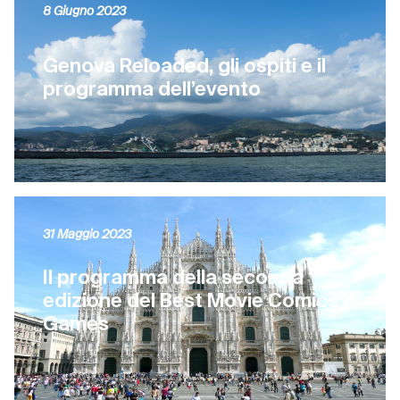
8 Giugno 2023
Genova Reloaded, gli ospiti e il
programma dell’evento
31 Maggio 2023
Il programma della seconda
edizione del Best Movie Comics &
Games