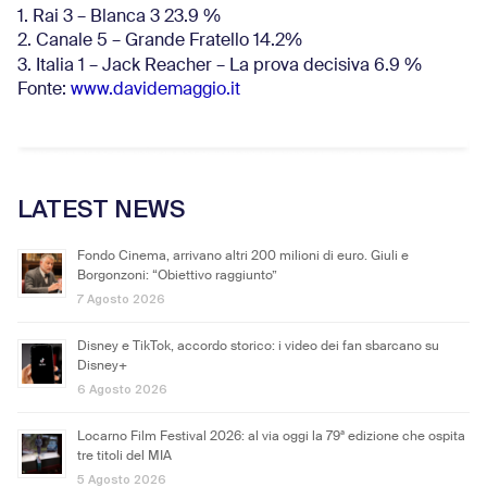
1. Rai 3 – Blanca 3 23.9 %
2. Canale 5 – Grande Fratello 14.2%
3. Italia 1 – Jack Reacher – La prova decisiva 6.9
%
Fonte:
www.davidemaggio.it
LATEST NEWS
Fondo Cinema, arrivano altri 200 milioni di euro. Giuli e
Borgonzoni: “Obiettivo raggiunto”
7 Agosto 2026
Disney e TikTok, accordo storico: i video dei fan sbarcano su
Disney+
6 Agosto 2026
Locarno Film Festival 2026: al via oggi la 79ª edizione che ospita
tre titoli del MIA
5 Agosto 2026