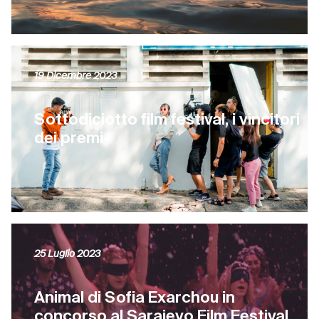
19 Dicembre 2023
Sottodiciotto film festival, i vincitori
dei premi
25 Luglio 2023
Animal di Sofia Exarchou in
concorso al Sarajevo Film Festival