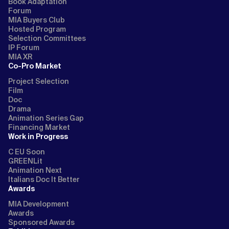
Book Adaptation
Forum
MIA Buyers Club
Hosted Program
Selection Committees
IP Forum
MIA XR
Co-Pro Market
Project Selection
Film
Doc
Drama
Animation Series Gap
Financing Market
Work in Progress
C EU Soon
GREENLit
Animation Next
Italians Doc It Better
Awards
MIA Development
Awards
Sponsored Awards