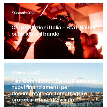
7 Gennaio 2022
Co-produzioni Italia – Stati Baltici:
pubblicato il bando
30 Novembre 2021
Film Commission Torino Piemonte:
nuovi finanziamenti per
documentari, cortometraggi e
progetti in fase di sviluppo