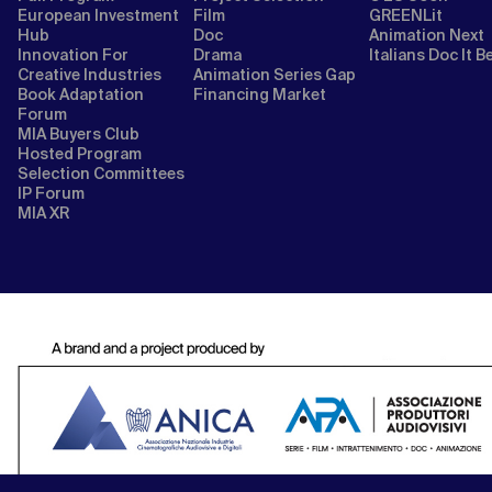
European Investment
Film
GREENLit
Hub
Doc
Animation Next
Innovation For
Drama
Italians Doc It B
Creative Industries
Animation Series Gap
Book Adaptation
Financing Market
Forum
MIA Buyers Club
Hosted Program
Selection Committees
IP Forum
MIA XR