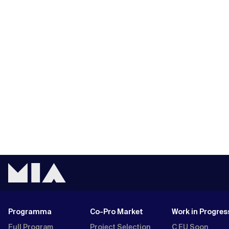
Programma
Co-Pro Market
Work in Progres
Full Program
Project Selection
C EU Soon