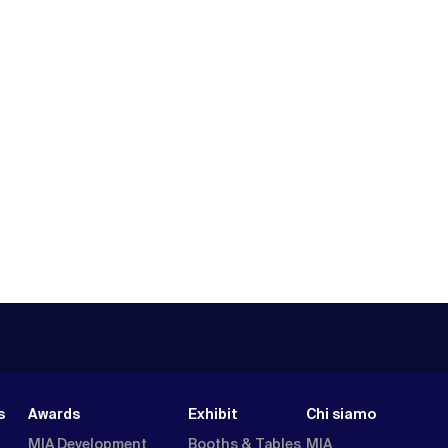
s
Awards
Exhibit
Chi siamo
MIA Development
Booths & Tables
MIA