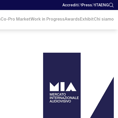
Accrediti
Press
ITA
ENG
a
Co-Pro Market
Work in Progress
Awards
Exhibit
Chi siamo
ia-