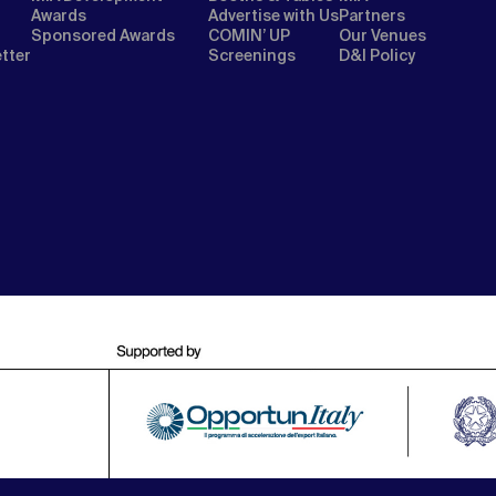
Awards
Advertise with Us
Partners
Sponsored Awards
COMIN’ UP
Our Venues
etter
Screenings
D&I Policy