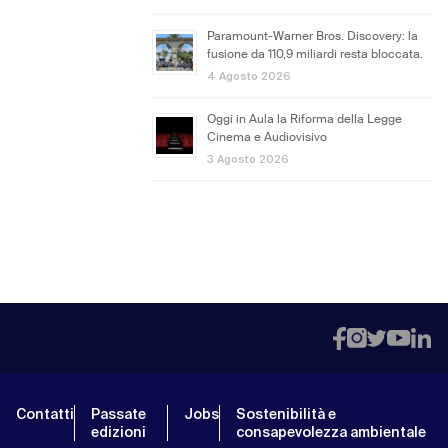
Paramount-Warner Bros. Discovery: la
fusione da 110,9 miliardi resta bloccata.
4 Agosto 2026
Oggi in Aula la Riforma della Legge
Cinema e Audiovisivo
3 Agosto 2026
Contatti
Passate
Jobs
Sostenibilità e
edizioni
consapevolezza ambientale