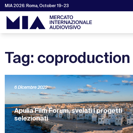
MIA 2026: Roma, October 19–23
Tag: coproduction
6 Dicembre 2022
Apulia Film Forum, svelati i progetti
selezionati