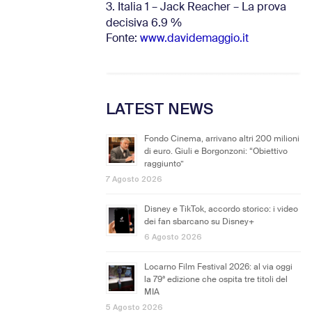
3. Italia 1 – Jack Reacher – La prova
decisiva 6.9
%
Fonte:
www.davidemaggio.it
LATEST NEWS
Fondo Cinema, arrivano altri 200 milioni
di euro. Giuli e Borgonzoni: “Obiettivo
raggiunto”
7 Agosto 2026
Disney e TikTok, accordo storico: i video
dei fan sbarcano su Disney+
6 Agosto 2026
Locarno Film Festival 2026: al via oggi
la 79ª edizione che ospita tre titoli del
MIA
5 Agosto 2026