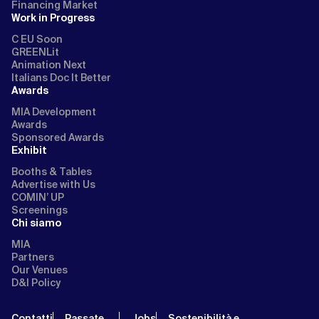
Financing Market
Work in Progress
C EU Soon
GREENLit
Animation Next
Italians Doc It Better
Awards
MIA Development
Awards
Sponsored Awards
Exhibit
Booths & Tables
Advertise with Us
COMIN’ UP
Screenings
Chi siamo
MIA
Partners
Our Venues
D&I Policy
Contatti
Passate
Jobs
Sostenibilità e