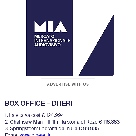
ADVERTISE WITH US
BOX OFFICE – DI IERI
1. La vita va così € 124.994
2. Chainsaw Man – il film: la storia di Reze € 118.383
3. Springsteen: liberami dal nulla € 99.935
Fonte:
www.cinetel.it