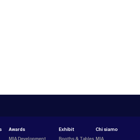
s
Awards
Exhibit
Chi siamo
MIA Development
Booths & Tables
MIA