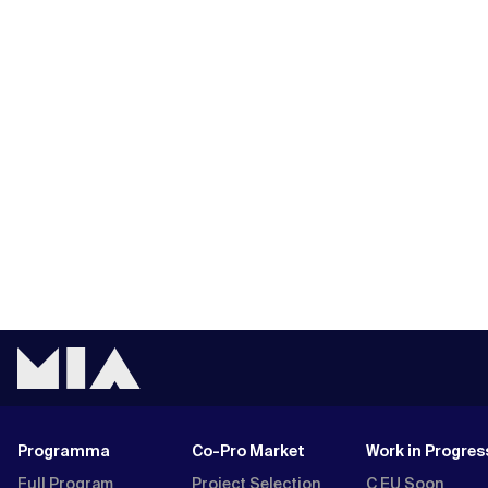
Programma
Co-Pro Market
Work in Progres
Full Program
Project Selection
C EU Soon