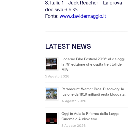
3. Italia 1 – Jack Reacher – La prova
decisiva 6.9
%
Fonte:
www.davidemaggio.it
LATEST NEWS
Locarno Film Festival 2026: al via oggi
la 79ª edizione che ospita tre titoli del
MIA
5 Agosto 2026
Paramount-Warner Bros. Discovery: la
fusione da 110,9 miliardi resta bloccata.
4 Agosto 2026
Oggi in Aula la Riforma della Legge
Cinema e Audiovisivo
3 Agosto 2026