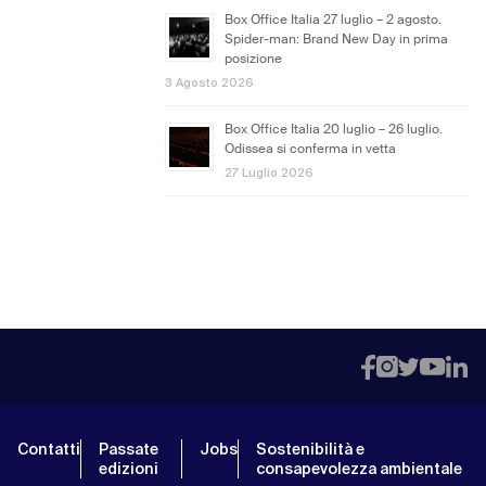
Box Office Italia 27 luglio – 2 agosto.
Spider-man: Brand New Day in prima
posizione
3 Agosto 2026
Box Office Italia 20 luglio – 26 luglio.
Odissea si conferma in vetta
27 Luglio 2026
Contatti
Passate
Jobs
Sostenibilità e
edizioni
consapevolezza ambientale