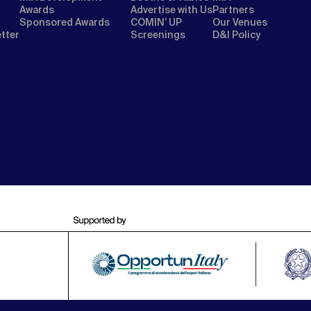
Awards
Advertise with Us
Partners
Sponsored Awards
COMIN’ UP
Our Venues
etter
Screenings
D&I Policy