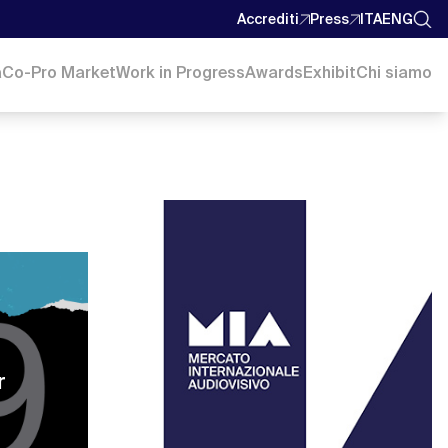
Accrediti
Press
ITA
ENG
a
Co-Pro Market
Work in Progress
Awards
Exhibit
Chi siamo
r