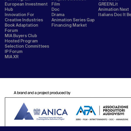
European Investment
Film
GREENLit
Hub
Doc
Animation Next
Innovation For
Drama
Italians Doc It B
Creative Industries
Animation Series Gap
Book Adaptation
Financing Market
Forum
MIA Buyers Club
Hosted Program
Selection Committees
IP Forum
MIA XR