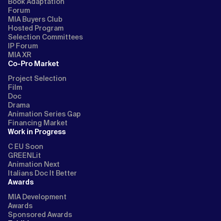
Book Adaptation
Forum
MIA Buyers Club
Hosted Program
Selection Committees
IP Forum
MIA XR
Co-Pro Market
Project Selection
Film
Doc
Drama
Animation Series Gap
Financing Market
Work in Progress
C EU Soon
GREENLit
Animation Next
Italians Doc It Better
Awards
MIA Development
Awards
Sponsored Awards