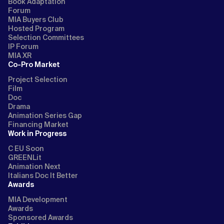
Book Adaptation
Forum
MIA Buyers Club
Hosted Program
Selection Committees
IP Forum
MIA XR
Co-Pro Market
Project Selection
Film
Doc
Drama
Animation Series Gap
Financing Market
Work in Progress
C EU Soon
GREENLit
Animation Next
Italians Doc It Better
Awards
MIA Development
Awards
Sponsored Awards