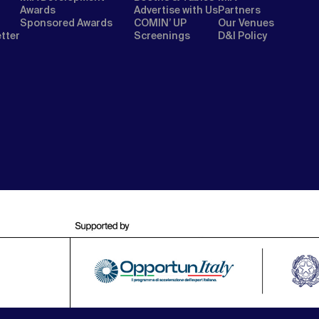
Awards
Advertise with Us
Partners
Sponsored Awards
COMIN’ UP
Our Venues
etter
Screenings
D&I Policy