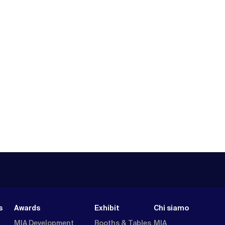
s
Awards
Exhibit
Chi siamo
MIA Development
Booths & Tables
MIA