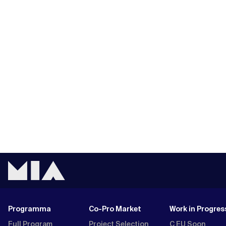
Programma
Co-Pro Market
Work in Progres
Full Program
Project Selection
C EU Soon