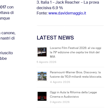
3. Italia 1 – Jack Reacher – La prova
2017
con
decisiva 6.9
%
ettava di
Fonte:
www.davidemaggio.it
unque
da canone,
LATEST NEWS
nastri di
Locarno Film Festival 2026: al via oggi
la 79ª edizione che ospita tre titoli del
riuscito
MIA
ebbe
5 Agosto 2026
Paramount-Warner Bros. Discovery: la
fusione da 110,9 miliardi resta bloccata.
4 Agosto 2026
Oggi in Aula la Riforma della Legge
Cinema e Audiovisivo
3 Agosto 2026