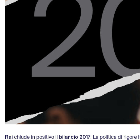
Rai
bilancio 2017
chiude in positivo il
. La politica di rigor