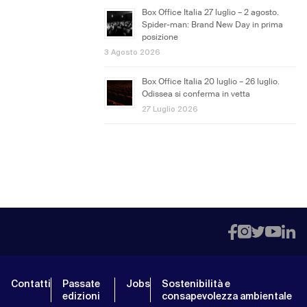
Box Office Italia 27 luglio – 2 agosto.
Spider-man: Brand New Day in prima
posizione
3 Agosto 2026
Box Office Italia 20 luglio – 26 luglio.
Odissea si conferma in vetta
27 Luglio 2026
Contatti
Passate
Jobs
Sostenibilità e
edizioni
consapevolezza ambientale