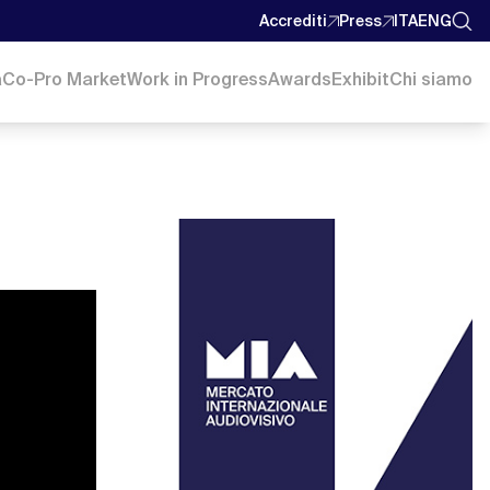
Accrediti
Press
ITA
ENG
a
Co-Pro Market
Work in Progress
Awards
Exhibit
Chi siamo