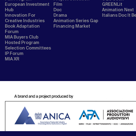
European Investment
Film
GREENLit
Hub
Doc
Animation Next
Innovation For
Drama
Italians Doc It B
Creative Industries
Animation Series Gap
Book Adaptation
Financing Market
Forum
MIA Buyers Club
Hosted Program
Selection Committees
IP Forum
MIA XR