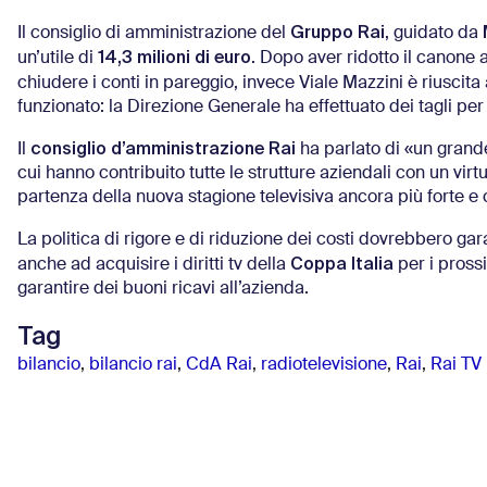
Gruppo Rai
Il consiglio di amministrazione del
, guidato da
14,3 milioni di euro
un’utile di
. Dopo aver ridotto il canone a
chiudere i conti in pareggio, invece Viale Mazzini è riuscita 
funzionato: la Direzione Generale ha effettuato dei tagli per r
consiglio d’amministrazione Rai
Il
ha parlato di «un grande
cui hanno contribuito tutte le strutture aziendali con un vir
partenza della nuova stagione televisiva ancora più forte e
La politica di rigore e di riduzione dei costi dovrebbero ga
Coppa Italia
anche ad acquisire i diritti tv della
per i pross
garantire dei buoni ricavi all’azienda.
Tag
bilancio
,
bilancio rai
,
CdA Rai
,
radiotelevisione
,
Rai
,
Rai TV