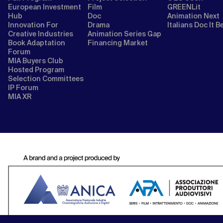
European Investment
Film
GREENLit
Hub
Doc
Animation Next
Innovation For
Drama
Italians Doc It B
Creative Industries
Animation Series Gap
Book Adaptation
Financing Market
Forum
MIA Buyers Club
Hosted Program
Selection Committees
IP Forum
MIA XR