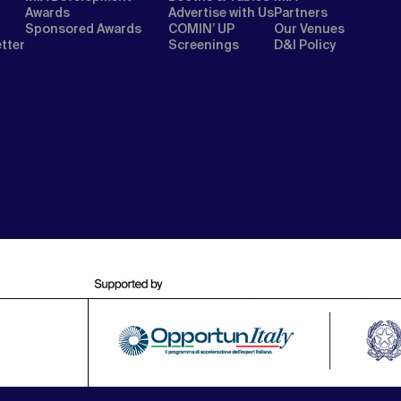
Awards
Advertise with Us
Partners
Sponsored Awards
COMIN’ UP
Our Venues
etter
Screenings
D&I Policy