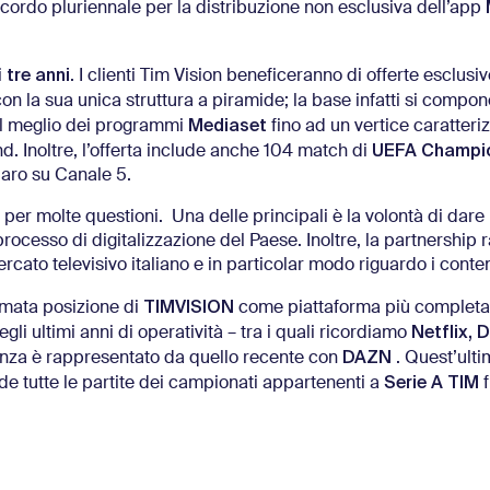
cordo pluriennale per la distribuzione non esclusiva dell’app
tre anni
i
. I clienti Tim Vision beneficeranno di offerte esclusi
con la sua unica struttura a piramide; la base infatti si compon
Mediaset
del meglio dei programmi
fino ad un vertice caratteri
UEFA Champi
d. Inoltre, l’offerta include anche 104 match di
hiaro su Canale 5.
per molte questioni. Una delle principali è la volontà di dare 
processo di digitalizzazione del Paese. Inoltre, la partnership
cato televisivo italiano e in particolar modo riguardo i conten
TIMVISION
ermata posizione di
come piattaforma più completa
Netflix, 
gli ultimi anni di operatività – tra i quali ricordiamo
DAZN
vanza è rappresentato da quello recente con
. Quest’ulti
Serie A TIM
lude tutte le partite dei campionati appartenenti a
f