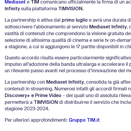
Mediaset
TIM
e
comunicano ufficialmente la firma di un ac
Infinity
TIMVISION
sulla piattaforma
.
primo luglio
La partnership è attiva dal
e avrà una durata d
Mediaset Infinity
sottoscrivere l’abbonamento al servizio
, 
vastità di contenuti che comprendono la visione gratuita 
selezione di altissima qualità di cinema e serie tv on-deman
a stagione, a cui si aggiungono le 17 partite disponibili in c
Questo accordo risulta essere particolarmente significativo 
impulso all’adozione della banda ultralarga e accelerare il 
un rilevante passo avanti nel processo d’innovazione del mer
Mediaset Infinity
La partnership con
, consolida la già aff
contenuti in streaming. Numerosi infatti gli accordi firmati ne
Discovery+ e Prime Video
– dei quali uno di assoluta rile
TIMVISION
permetterà a
di distribuirne il servizio che inc
stagione 2023-2024.
Gruppo TIM.it
Per ulteriori approfondimenti: