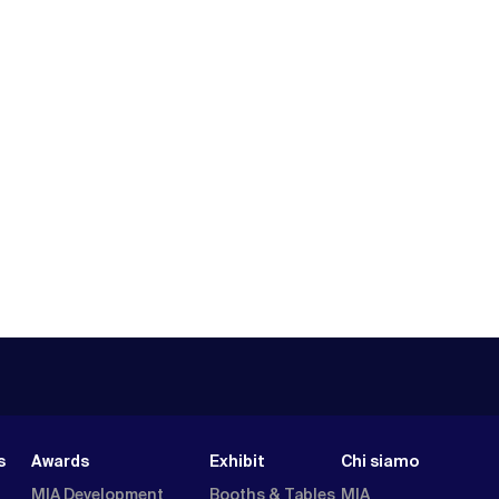
s
Awards
Exhibit
Chi siamo
MIA Development
Booths & Tables
MIA