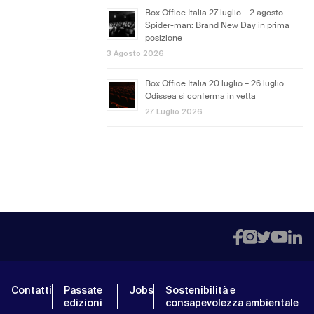
Box Office Italia 27 luglio – 2 agosto.
Spider-man: Brand New Day in prima
posizione
3 Agosto 2026
Box Office Italia 20 luglio – 26 luglio.
Odissea si conferma in vetta
27 Luglio 2026
Contatti
Passate
Jobs
Sostenibilità e
edizioni
consapevolezza ambientale