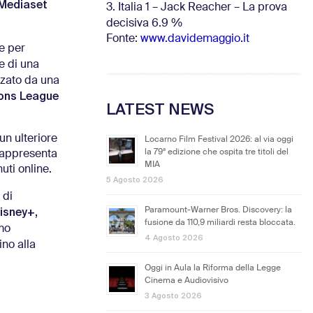
Mediaset
3. Italia 1 – Jack Reacher – La prova
decisiva 6.9
%
Fonte:
www.davidemaggio.it
ve per
e di una
zzato da una
ons League
LATEST NEWS
un ulteriore
Locarno Film Festival 2026: al via oggi
la 79ª edizione che ospita tre titoli del
 rappresenta
MIA
uti online.
5 Agosto 2026
 di
Disney+,
Paramount-Warner Bros. Discovery: la
fusione da 110,9 miliardi resta bloccata.
mo
4 Agosto 2026
ino alla
Oggi in Aula la Riforma della Legge
Cinema e Audiovisivo
3 Agosto 2026