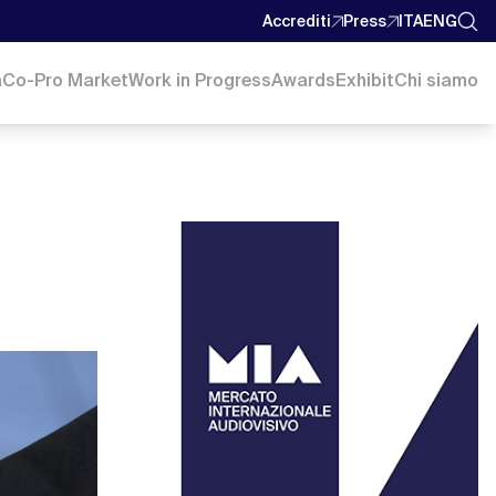
Accrediti
Press
ITA
ENG
a
Co-Pro Market
Work in Progress
Awards
Exhibit
Chi siamo