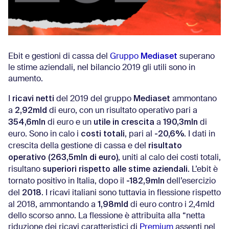
Mediaset
Ebit e gestioni di cassa del
Gruppo
superano
le stime aziendali, nel bilancio 2019 gli utili sono in
aumento.
ricavi netti
Mediaset
I
del 2019 del gruppo
ammontano
2,92mld
a
di euro, con un risultato operativo pari a
354,6mln
utile in crescita
190,3mln
di euro e un
a
di
costi totali
-20,6%
euro. Sono in calo i
, pari al
. I dati in
risultato
crescita della gestione di cassa e del
operativo (263,5mln di euro)
, uniti al calo dei costi totali,
superiori rispetto alle stime aziendali
risultano
. L’ebit è
-182,9mln
tornato positivo in Italia, dopo il
dell’esercizio
2018
del
. I ricavi italiani sono tuttavia in flessione rispetto
1,98mld
al 2018, ammontando a
di euro contro i 2,4mld
dello scorso anno. La flessione è attribuita alla “netta
riduzione dei ricavi caratteristici di
Premium
assenti nel