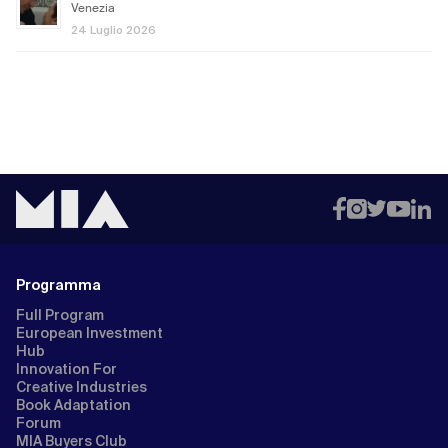
Venezia
24 Luglio 2026
Programma
Full Program
European Investment
Hub
Innovation For
Creative Industries
Book Adaptation
Forum
MIA Buyers Club