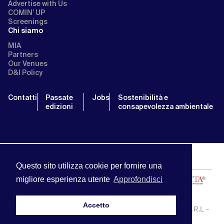
Advertise with Us
COMIN’ UP
Screenings
Chi siamo
MIA
Partners
Our Venues
D&I Policy
Contatti
Passate
Jobs
Sostenibilità e
edizioni
consapevolezza ambientale
Questo sito utilizza cookie per fornire una
migliore esperienza utente
Approfondisci
Accetto
MIA | Mercato Internazionale Audiovisivo | APA SERVICE S.R.L –
P.IVA:13238121001 | info@miamarket.it —
Privacy Policy