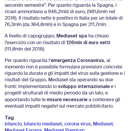
secondo semestre”. Per quanto riguarda la Spagna, i
ricavi ammontano a 946,2mld di euro, (981,6mln nel
2018). Il risultato netto è positivo in Italia per un totale di
76,3mln (da 364,8mln) e in Spagna per 211,7mln.
Mediaset spa
A livello di capogruppo,
ha chiuso
126mln di euro netti
l’esercizio con un risultato di
(111,8mln del 2018).
‘emergenza Coronavirus
Per quanto riguarda l
, al
momento non è possibile formulare previsioni concrete
riguardo la durata e gli impatti del virus sulla gestione e i
risultati del Gruppo. Mediaset sta operando su due
sviluppo internazionale
fronti: implementando lo
e i
progetti strutturali di medio periodo da un lato, e
misure necessarie
apportando tutte le
a contenere gli
eventuali impatti negativi sul mercato pubblicitario.
Tag
bilancio
,
bilancio mediaset
,
corona virus
,
Mediaset
,
Mediaset Espana
,
Mediaset Premium