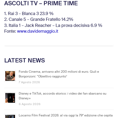
ASCOLTI TV – PRIME TIME
1. Rai 3 – Blanca 3 23.9 %
2. Canale 5 – Grande Fratello 14.2%
3. Italia 1 – Jack Reacher – La prova decisiva 6.9
%
Fonte:
www.davidemaggio.it
LATEST NEWS
Fondo Cinema, arrivano altri 200 milioni di euro. Giuli e
Borgonzoni: “Obiettivo raggiunto”
7 Agosto 2026
Disney e TikTok, accordo storico: i video dei fan sbarcano su
Disney+
6 Agosto 2026
Locarno Film Festival 2026: al via oggi la 79ª edizione che ospita