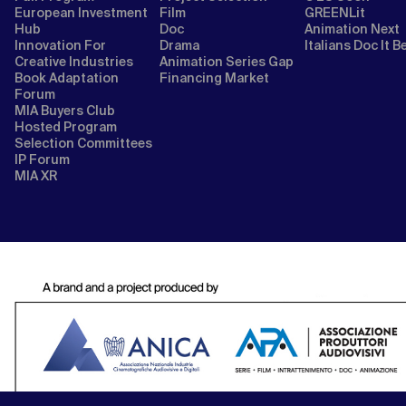
European Investment
Film
GREENLit
Hub
Doc
Animation Next
Innovation For
Drama
Italians Doc It B
Creative Industries
Animation Series Gap
Book Adaptation
Financing Market
Forum
MIA Buyers Club
Hosted Program
Selection Committees
IP Forum
MIA XR