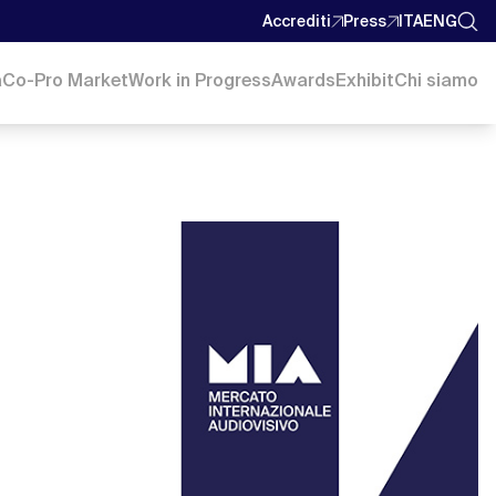
Accrediti
Press
ITA
ENG
a
Co-Pro Market
Work in Progress
Awards
Exhibit
Chi siamo