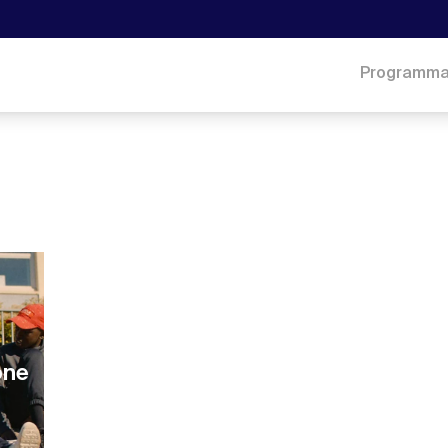
Programm
one