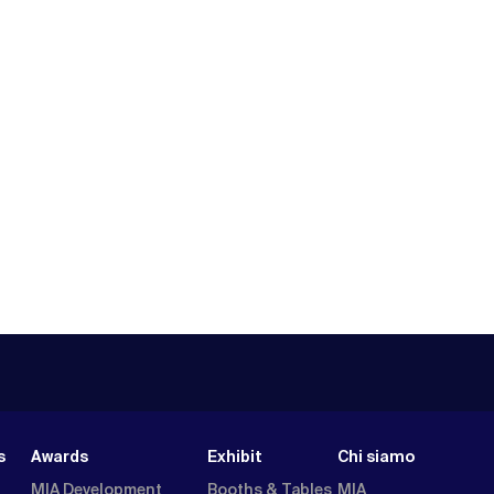
s
Awards
Exhibit
Chi siamo
MIA Development
Booths & Tables
MIA