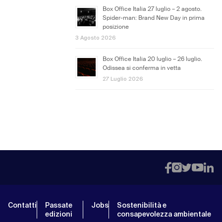
Box Office Italia 27 luglio – 2 agosto.
Spider-man: Brand New Day in prima
posizione
3 Agosto 2026
Box Office Italia 20 luglio – 26 luglio.
Odissea si conferma in vetta
27 Luglio 2026
Contatti
Passate
Jobs
Sostenibilità e
edizioni
consapevolezza ambientale