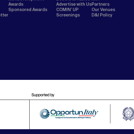
Awards
Advertise with Us
Partners
Sponsored Awards
COMIN’ UP
Our Venues
etter
Screenings
D&I Policy