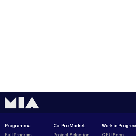
Programma
Co-Pro Market
Work in Progres
Full Program
Project Selection
C EU Soon