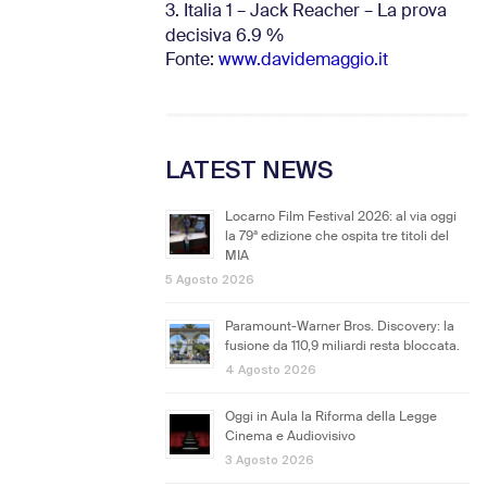
3. Italia 1 – Jack Reacher – La prova
decisiva 6.9
%
Fonte:
www.davidemaggio.it
LATEST NEWS
Locarno Film Festival 2026: al via oggi
la 79ª edizione che ospita tre titoli del
MIA
5 Agosto 2026
Paramount-Warner Bros. Discovery: la
fusione da 110,9 miliardi resta bloccata.
4 Agosto 2026
Oggi in Aula la Riforma della Legge
Cinema e Audiovisivo
3 Agosto 2026