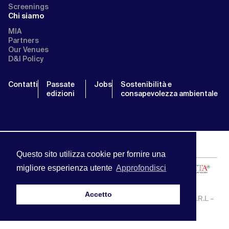
Screenings
Chi siamo
MIA
Partners
Our Venues
D&I Policy
Contatti
Passate
Jobs
Sostenibilità e
edizioni
consapevolezza ambientale
Questo sito utilizza cookie per fornire una
migliore esperienza utente
Approfondisci
Accetto
MIA | Mercato Internazionale Audiovisivo | APA SERVICE S.R.L –
P.IVA:13238121001 | info@miamarket.it —
Privacy Policy