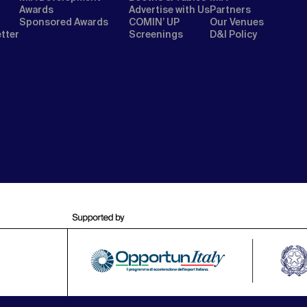
Awards
Advertise with Us
Partners
Sponsored Awards
COMIN’ UP
Our Venues
etter
Screenings
D&I Policy