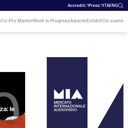
Accrediti
Press
ITA
ENG
a
Co-Pro Market
Work in Progress
Awards
Exhibit
Chi siamo
za: le