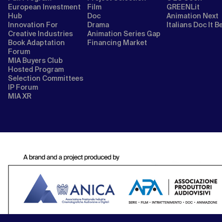
European Investment
Film
GREENLit
Hub
Doc
Animation Next
Innovation For
Drama
Italians Doc It B
Creative Industries
Animation Series Gap
Book Adaptation
Financing Market
Forum
MIA Buyers Club
Hosted Program
Selection Committees
IP Forum
MIA XR