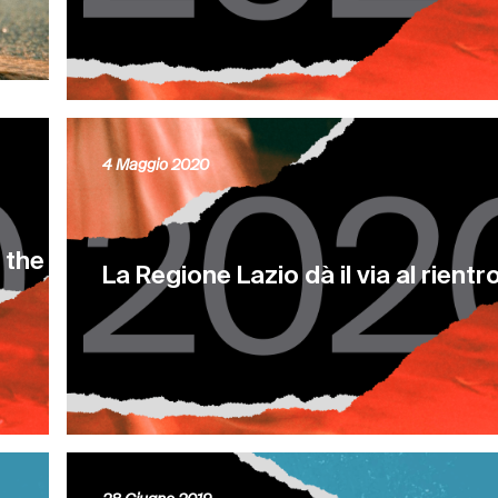
4 Maggio 2020
 the
La Regione Lazio dà il via al rientro