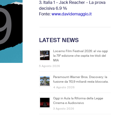
3. Italia 1 – Jack Reacher – La prova
decisiva 6.9
%
Fonte:
www.davidemaggio.it
LATEST NEWS
Locarno Film Festival 2026: al via oggi
la 79ª edizione che ospita tre titoli del
MIA
5 Agosto 2026
Paramount-Warner Bros. Discovery: la
fusione da 110,9 miliardi resta bloccata.
4 Agosto 2026
Oggi in Aula la Riforma della Legge
Cinema e Audiovisivo
3 Agosto 2026