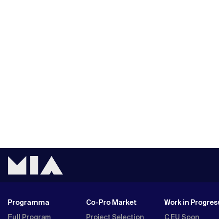
Programma
Co-Pro Market
Work in Progres
Full Program
Project Selection
C EU Soon