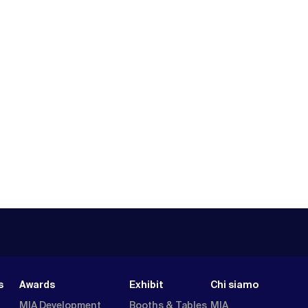
s
Awards
Exhibit
Chi siamo
MIA Development
Booths & Tables
MIA