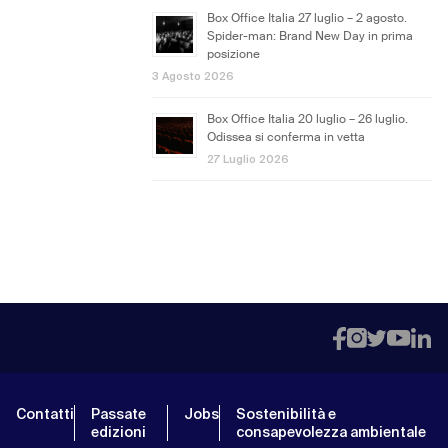
Box Office Italia 27 luglio – 2 agosto.
Spider-man: Brand New Day in prima
posizione
3 Agosto 2026
Box Office Italia 20 luglio – 26 luglio.
Odissea si conferma in vetta
27 Luglio 2026
Contatti
Passate
Jobs
Sostenibilità e
edizioni
consapevolezza ambientale