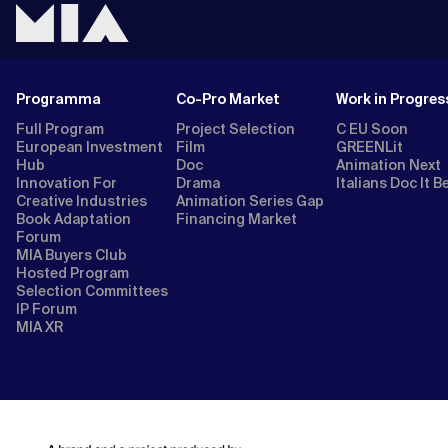
Programma
Co-Pro Market
Work in Progres
Full Program
Project Selection
C EU Soon
European Investment
Film
GREENLit
Hub
Doc
Animation Next
Innovation For
Drama
Italians Doc It B
Creative Industries
Animation Series Gap
Book Adaptation
Financing Market
Forum
MIA Buyers Club
Hosted Program
Selection Committees
IP Forum
MIA XR