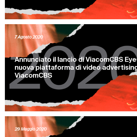
7 Agosto 2020
Annunciato il lancio di ViacomCBS EyeQ
nuova piattaforma di video advertising
ViacomCBS
29 Maggio 2020