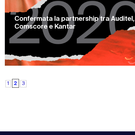
Confermata la partnership tra Auditel,
Comscore e Kantar
2
1
3