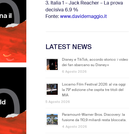
3. Italia 1 – Jack Reacher – La prova
decisiva 6.9
%
a il
Fonte:
www.davidemaggio.it
LATEST NEWS
Disney e TikTok, accordo storico: i video
dei fan sbarcano su Disney+
6 Agosto 2026
Locarno Film Festival 2026: al via oggi
la 79ª edizione che ospita tre titoli del
MIA
ld
5 Agosto 2026
Paramount-Warner Bros. Discovery: la
fusione da 110,9 miliardi resta bloccata.
4 Agosto 2026