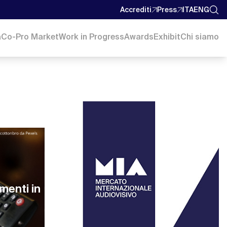
Accrediti
Press
ITA
ENG
a
Co-Pro Market
Work in Progress
Awards
Exhibit
Chi siamo
menti in