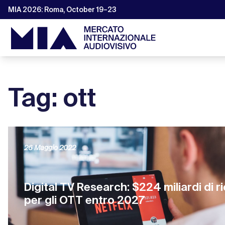
MIA 2026: Roma, October 19–23
Tag: ott
26 Maggio 2022
Digital TV Research: $224 miliardi di ri
per gli OTT entro 2027