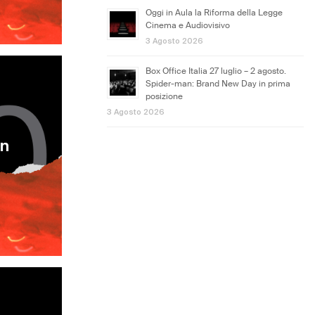
Oggi in Aula la Riforma della Legge
Cinema e Audiovisivo
3 Agosto 2026
Box Office Italia 27 luglio – 2 agosto.
Spider-man: Brand New Day in prima
posizione
3 Agosto 2026
un