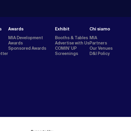
s
Awards
Exhibit
Chi siamo
MIA Development
Booths & Tables
MIA
Awards
Advertise with Us
Partners
Sponsored Awards
COMIN’ UP
Our Venues
etter
Screenings
D&I Policy