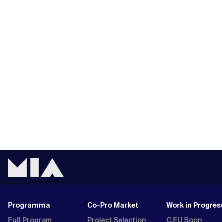
Programma
Co-Pro Market
Work in Progres
Full Program
Project Selection
C EU Soon