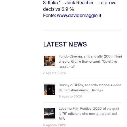
3. Italia 1 – Jack Reacher – La prova
decisiva 6.9
%
Fonte:
www.davidemaggio.it
LATEST NEWS
Fondo Cinema, arrivano altri 200 milioni
di euro. Giuli e Borgonzoni: “Obiettivo
raggiunto”
7 Agosto 2026
Disney e TikTok, accordo storico: i video
dei fan sbarcano su Disney+
6 Agosto 2026
Locarno Film Festival 2026: al via oggi
la 79ª edizione che ospita tre titoli del
MIA
5 Agosto 2026