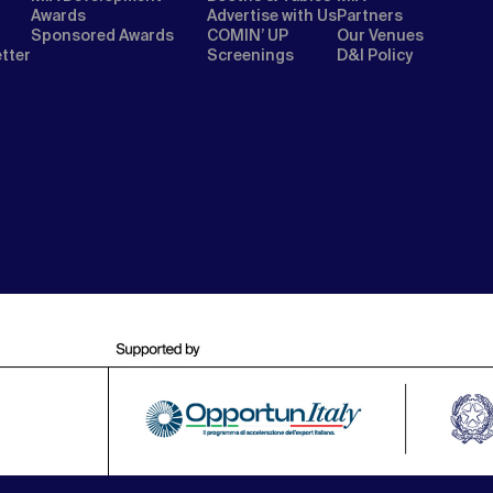
Awards
Advertise with Us
Partners
Sponsored Awards
COMIN’ UP
Our Venues
etter
Screenings
D&I Policy