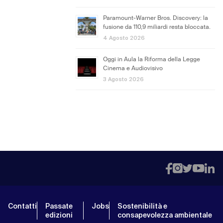
Paramount-Warner Bros. Discovery: la
fusione da 110,9 miliardi resta bloccata.
4 Agosto 2026
Oggi in Aula la Riforma della Legge
Cinema e Audiovisivo
3 Agosto 2026
Contatti
Passate
Jobs
Sostenibilità e
edizioni
consapevolezza ambientale