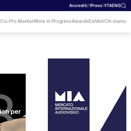
Accrediti
Press
ITA
ENG
a
Co-Pro Market
Work in Progress
Awards
Exhibit
Chi siamo
tion per