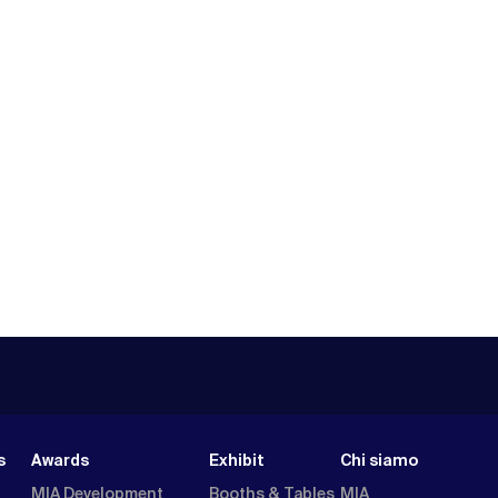
s
Awards
Exhibit
Chi siamo
MIA Development
Booths & Tables
MIA