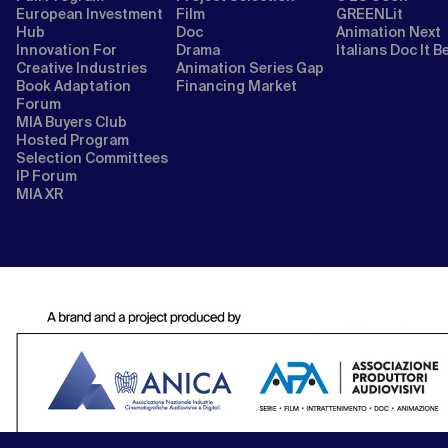
European Investment
Film
GREENLit
Hub
Doc
Animation Next
Innovation For
Drama
Italians Doc It B
Creative Industries
Animation Series Gap
Book Adaptation
Financing Market
Forum
MIA Buyers Club
Hosted Program
Selection Committees
IP Forum
MIA XR