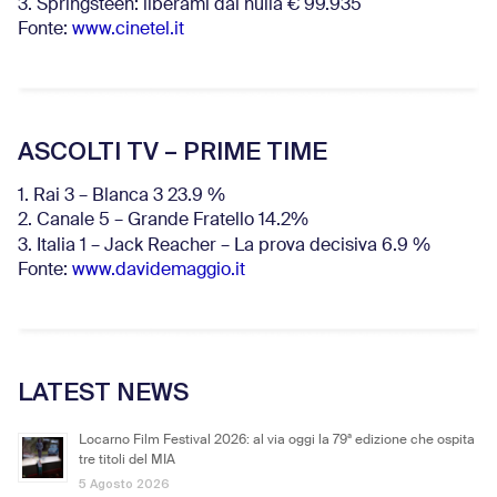
3. Springsteen: liberami dal nulla € 99.935
Fonte:
www.cinetel.it
ASCOLTI TV – PRIME TIME
1. Rai 3 – Blanca 3 23.9 %
2. Canale 5 – Grande Fratello 14.2%
3. Italia 1 – Jack Reacher – La prova decisiva 6.9
%
Fonte:
www.davidemaggio.it
LATEST NEWS
Locarno Film Festival 2026: al via oggi la 79ª edizione che ospita
tre titoli del MIA
5 Agosto 2026