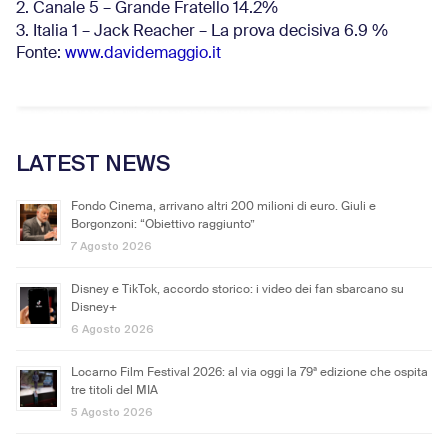
2. Canale 5 – Grande Fratello 14.2%
3. Italia 1 – Jack Reacher – La prova decisiva 6.9
%
Fonte:
www.davidemaggio.it
LATEST NEWS
Fondo Cinema, arrivano altri 200 milioni di euro. Giuli e
Borgonzoni: “Obiettivo raggiunto”
7 Agosto 2026
Disney e TikTok, accordo storico: i video dei fan sbarcano su
Disney+
6 Agosto 2026
Locarno Film Festival 2026: al via oggi la 79ª edizione che ospita
tre titoli del MIA
5 Agosto 2026