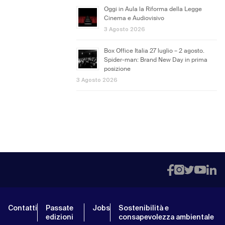
Oggi in Aula la Riforma della Legge
Cinema e Audiovisivo
3 Agosto 2026
Box Office Italia 27 luglio – 2 agosto.
Spider-man: Brand New Day in prima
posizione
3 Agosto 2026
Contatti
Passate
Jobs
Sostenibilità e
edizioni
consapevolezza ambientale