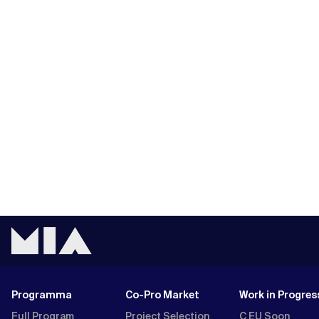
Programma
Co-Pro Market
Work in Progres
Full Program
Project Selection
C EU Soon