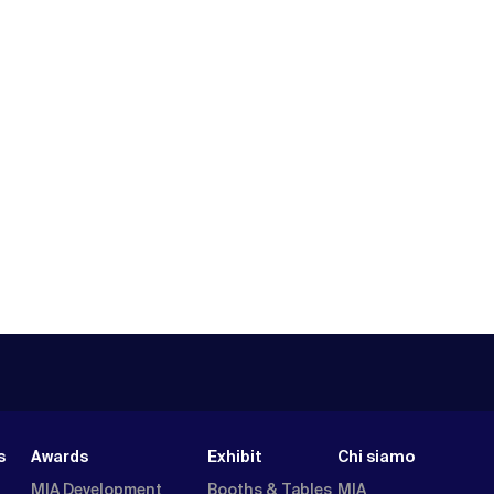
s
Awards
Exhibit
Chi siamo
MIA Development
Booths & Tables
MIA