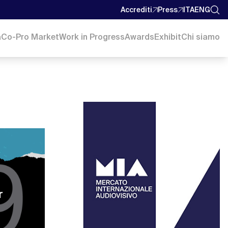
Accrediti
Press
ITA
ENG
a
Co-Pro Market
Work in Progress
Awards
Exhibit
Chi siamo
r