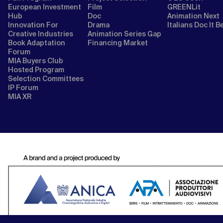
European Investment
Film
GREENLit
Hub
Doc
Animation Next
Innovation For
Drama
Italians Doc It B
Creative Industries
Animation Series Gap
Book Adaptation
Financing Market
Forum
MIA Buyers Club
Hosted Program
Selection Committees
IP Forum
MIA XR