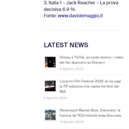
3. Italia 1 – Jack Reacher – La prova
decisiva 6.9
%
Fonte:
www.davidemaggio.it
LATEST NEWS
Disney e TikTok, accordo storico: i video
dei fan sbarcano su Disney+
6 Agosto 2026
Locarno Film Festival 2026: al via oggi
la 79ª edizione che ospita tre titoli del
MIA
5 Agosto 2026
Paramount-Warner Bros. Discovery: la
fusione da 110,9 miliardi resta bloccata.
4 Agosto 2026