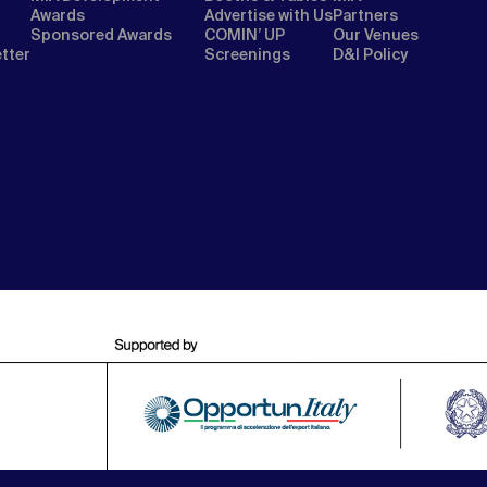
Awards
Advertise with Us
Partners
Sponsored Awards
COMIN’ UP
Our Venues
etter
Screenings
D&I Policy