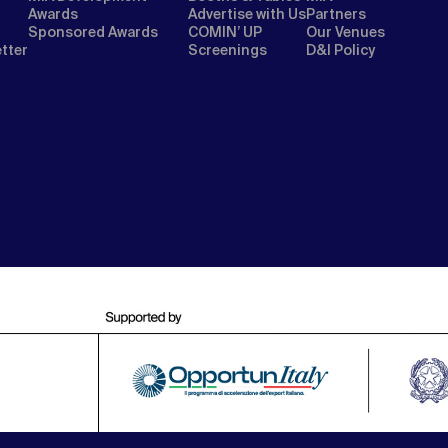
Awards
Advertise with Us
Partners
Sponsored Awards
COMIN’ UP
Our Venues
etter
Screenings
D&I Policy