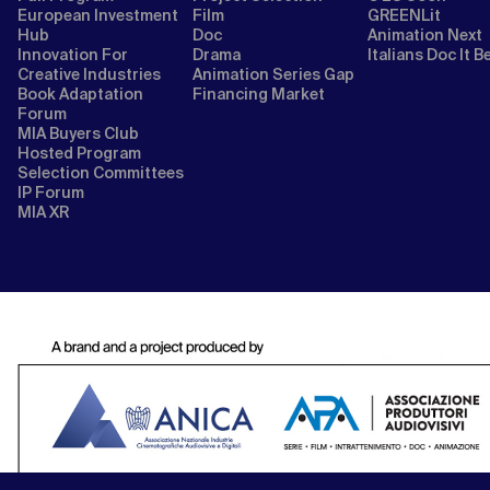
European Investment
Film
GREENLit
Hub
Doc
Animation Next
Innovation For
Drama
Italians Doc It B
Creative Industries
Animation Series Gap
Book Adaptation
Financing Market
Forum
MIA Buyers Club
Hosted Program
Selection Committees
IP Forum
MIA XR