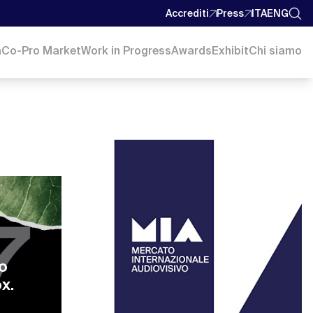
Accrediti
Press
ITA
ENG
a
Co-Pro Market
Work in Progress
Awards
Exhibit
Chi siamo
do
x.