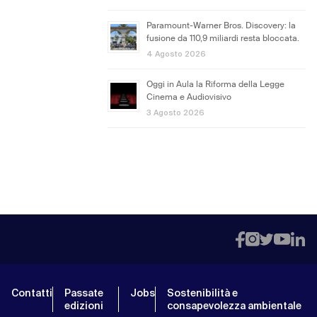
Paramount-Warner Bros. Discovery: la
fusione da 110,9 miliardi resta bloccata.
4 Agosto 2026
Oggi in Aula la Riforma della Legge
Cinema e Audiovisivo
3 Agosto 2026
Contatti
Passate
Jobs
Sostenibilità e
edizioni
consapevolezza ambientale