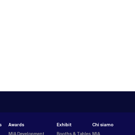
s
Awards
Exhibit
Chi siamo
MIA Development
Booths & Tables
MIA