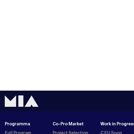
Programma
Co-Pro Market
Work in Progres
Full Program
Project Selection
C EU Soon