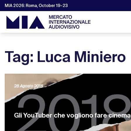
MIA 2026: Roma, October 19–23
Tag: Luca Miniero
28 Agosto 2018
Gli YouTuber che vogliono fare cinema