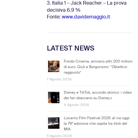
3. Italia 1 – Jack Reacher – La prova
decisiva 6.9
%
Fonte:
www.davidemaggio.it
LATEST NEWS
Fondo Cinema, arrivano altri 200 milioni
di euro. Giuli e Borgonzoni: “Obiettivo
raggiunto”
7 Agosto 2026
Disney e TikTok, accordo storico: i video
dei fan sbarcano su Disney+
6 Agosto 2026
Locarno Film Festival 2026: al via oggi
la 79ª edizione che ospita tre titoli del
MIA
5 Agosto 2026