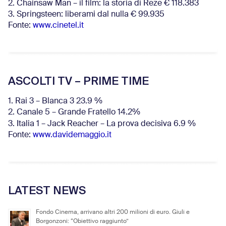
2. Chainsaw Man – il film: la storia di Reze € 118.383
3. Springsteen: liberami dal nulla € 99.935
Fonte:
www.cinetel.it
ASCOLTI TV – PRIME TIME
1. Rai 3 – Blanca 3 23.9 %
2. Canale 5 – Grande Fratello 14.2%
3. Italia 1 – Jack Reacher – La prova decisiva 6.9
%
Fonte:
www.davidemaggio.it
LATEST NEWS
Fondo Cinema, arrivano altri 200 milioni di euro. Giuli e
Borgonzoni: “Obiettivo raggiunto”