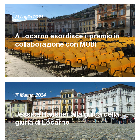
31 Luglio 2024
A Locarno esordisce il premio in
collaborazione con MUBI
17 Maggio 2024
Jessica Hausner alla guida della
giuria di Locarno