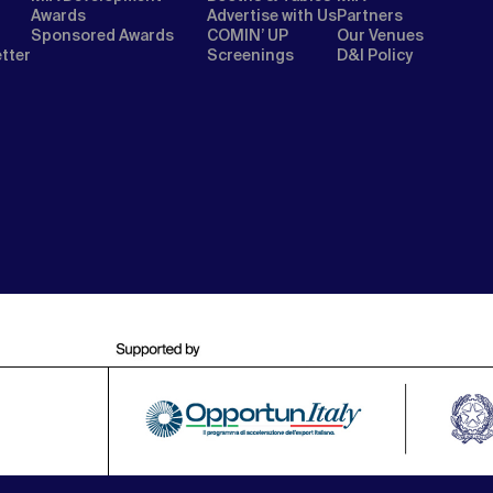
Awards
Advertise with Us
Partners
Sponsored Awards
COMIN’ UP
Our Venues
etter
Screenings
D&I Policy