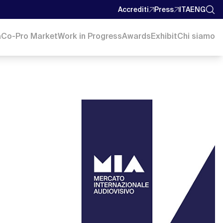
Accrediti
Press
ITA
ENG
a
Co-Pro Market
Work in Progress
Awards
Exhibit
Chi siamo