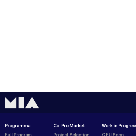
Programma
Co-Pro Market
Work in Progres
Full Program
Project Selection
C EU Soon