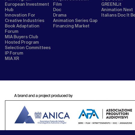
European Investment
Film
GREENLit
Hub
Doc
Animation Next
Innovation For
Drama
Italians Doc It B
Creative Industries
Animation Series Gap
Book Adaptation
Financing Market
Forum
MIA Buyers Club
Hosted Program
Selection Committees
IP Forum
MIA XR