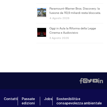
Paramount-Warner Bros. Discovery: la
fusione da 110,9 miliardi resta bloccata.
4 Agosto 2026
Oggi in Aula la Riforma della Legge
Cinema e Audiovisivo
3 Agosto 2026
Contatti
Passate
Jobs
Sostenibilità e
edizioni
consapevolezza ambientale