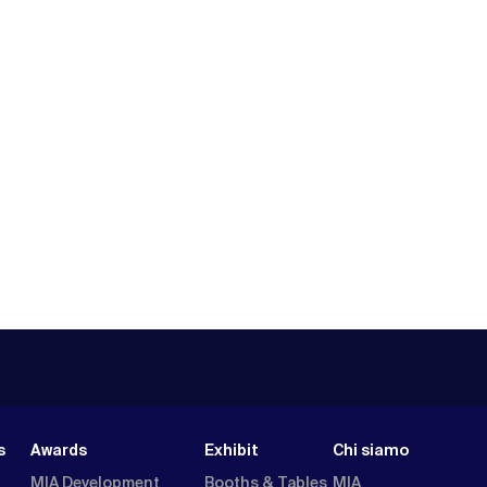
s
Awards
Exhibit
Chi siamo
MIA Development
Booths & Tables
MIA