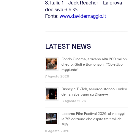
3. Italia 1 – Jack Reacher – La prova
decisiva 6.9
%
Fonte:
www.davidemaggio.it
LATEST NEWS
Fondo Cinema, arrivano altri 200 milioni
di euro. Giuli e Borgonzoni: “Obiettivo
raggiunto”
7 Agosto 2026
Disney e TikTok, accordo storico: i video
dei fan sbarcano su Disney+
6 Agosto 2026
Locarno Film Festival 2026: al via oggi
la 79ª edizione che ospita tre titoli del
MIA
5 Agosto 2026