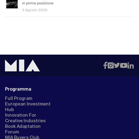
in prima posizione
3 Agosto 2026
Programma
Full Program
European Investment
Hub
Innovation For
Creative Industries
Book Adaptation
Forum
MIA Buyers Club