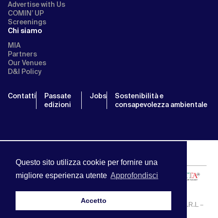
Advertise with Us
COMIN’ UP
Screenings
Chi siamo
MIA
Partners
Our Venues
D&I Policy
Contatti
Passate
Jobs
Sostenibilità e
edizioni
consapevolezza ambientale
Questo sito utilizza cookie per fornire una
migliore esperienza utente
Approfondisci
Accetto
MIA | Mercato Internazionale Audiovisivo | APA SERVICE S.R.L –
P.IVA:13238121001 | info@miamarket.it —
Privacy Policy