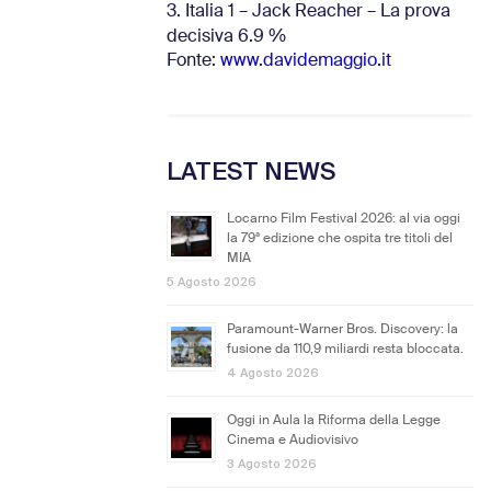
3. Italia 1 – Jack Reacher – La prova
decisiva 6.9
%
Fonte:
www.davidemaggio.it
LATEST NEWS
Locarno Film Festival 2026: al via oggi
la 79ª edizione che ospita tre titoli del
MIA
5 Agosto 2026
Paramount-Warner Bros. Discovery: la
fusione da 110,9 miliardi resta bloccata.
4 Agosto 2026
Oggi in Aula la Riforma della Legge
Cinema e Audiovisivo
3 Agosto 2026