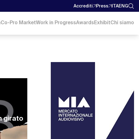
Accrediti
Press
ITA
ENG
a
Co-Pro Market
Work in Progress
Awards
Exhibit
Chi siamo
h girato