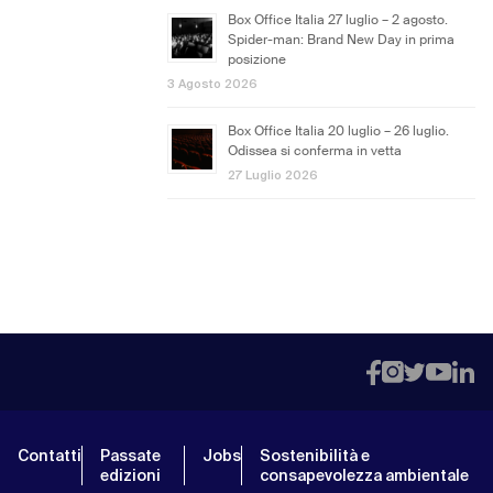
Box Office Italia 27 luglio – 2 agosto.
Spider-man: Brand New Day in prima
posizione
3 Agosto 2026
Box Office Italia 20 luglio – 26 luglio.
Odissea si conferma in vetta
27 Luglio 2026
Contatti
Passate
Jobs
Sostenibilità e
edizioni
consapevolezza ambientale