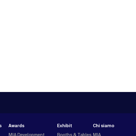
s
Awards
Exhibit
Chi siamo
MIA Development
Booths & Tables
MIA