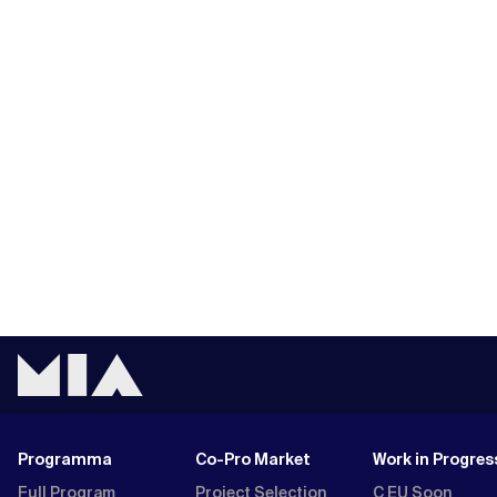
Programma
Co-Pro Market
Work in Progres
Full Program
Project Selection
C EU Soon