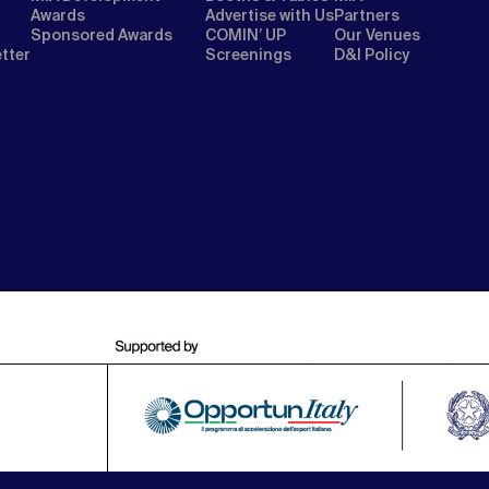
Awards
Advertise with Us
Partners
Sponsored Awards
COMIN’ UP
Our Venues
etter
Screenings
D&I Policy