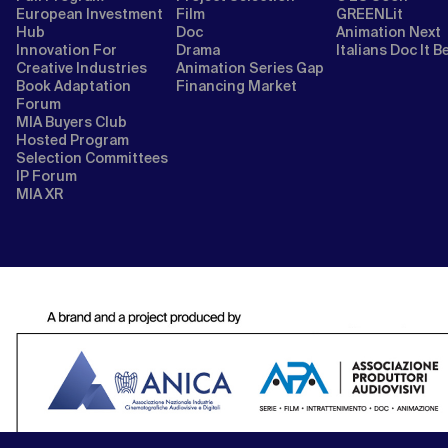
European Investment
Film
GREENLit
Hub
Doc
Animation Next
Innovation For
Drama
Italians Doc It B
Creative Industries
Animation Series Gap
Book Adaptation
Financing Market
Forum
MIA Buyers Club
Hosted Program
Selection Committees
IP Forum
MIA XR