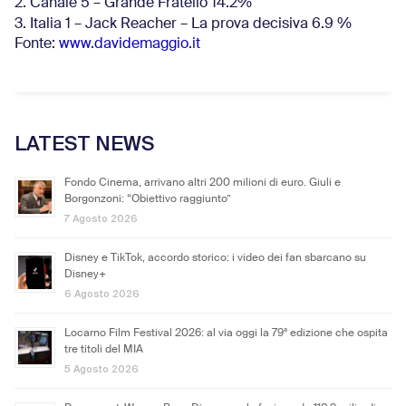
2. Canale 5 – Grande Fratello 14.2%
3. Italia 1 – Jack Reacher – La prova decisiva 6.9
%
Fonte:
www.davidemaggio.it
LATEST NEWS
Fondo Cinema, arrivano altri 200 milioni di euro. Giuli e
Borgonzoni: “Obiettivo raggiunto”
7 Agosto 2026
Disney e TikTok, accordo storico: i video dei fan sbarcano su
Disney+
6 Agosto 2026
Locarno Film Festival 2026: al via oggi la 79ª edizione che ospita
tre titoli del MIA
5 Agosto 2026