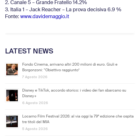
2. Canale 5 – Grande Fratello 14.2%
3. Italia 1 – Jack Reacher – La prova decisiva 6.9
%
Fonte:
www.davidemaggio.it
LATEST NEWS
Fondo Cinema, arrivano altri 200 milioni di euro. Giuli e
Borgonzoni: “Obiettivo raggiunto”
7 Agosto 2026
Disney e TikTok, accordo storico: i video dei fan sbarcano su
Disney+
6 Agosto 2026
Locarno Film Festival 2026: al via oggi la 79ª edizione che ospita
tre titoli del MIA
5 Agosto 2026