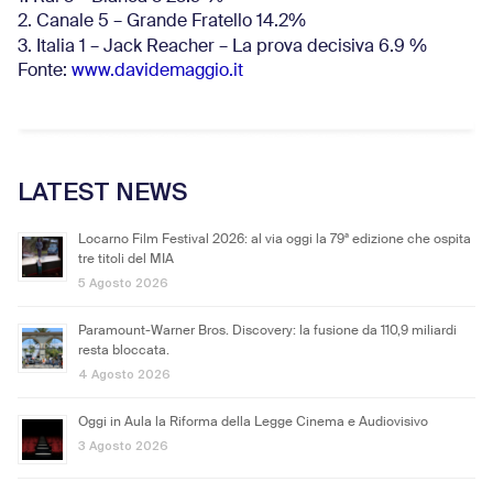
2. Canale 5 – Grande Fratello 14.2%
3. Italia 1 – Jack Reacher – La prova decisiva 6.9
%
Fonte:
www.davidemaggio.it
LATEST NEWS
Locarno Film Festival 2026: al via oggi la 79ª edizione che ospita
tre titoli del MIA
5 Agosto 2026
Paramount-Warner Bros. Discovery: la fusione da 110,9 miliardi
resta bloccata.
4 Agosto 2026
Oggi in Aula la Riforma della Legge Cinema e Audiovisivo
3 Agosto 2026