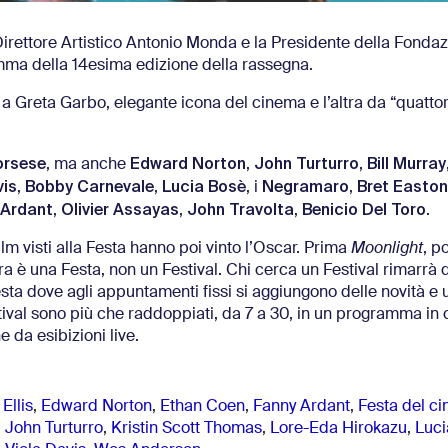
 Direttore Artistico Antonio Monda e la Presidente della Fonda
mma della 14esima edizione della rassegna.
a Greta Garbo, elegante icona del cinema e l’altra da “quatto
orsese
Edward Norton
John Turturro
Bill Murray
, ma anche
,
,
vis
Bobby Carnevale
Lucia Bosè
Negramaro
Bret Easton 
,
,
, i
,
 Ardant
Olivier Assayas
John Travolta
Benicio Del Toro
,
,
,
.
lm visti alla Festa hanno poi vinto l’Oscar. Prima
Moonlight
, p
tra è una Festa, non un Festival. Chi cerca un Festival rimarrà d
Festa dove agli appuntamenti fissi si aggiungono delle novità e 
ival sono più che raddoppiati, da 7 a 30, in un programma in 
da esibizioni live.
Ellis
,
Edward Norton
,
Ethan Coen
,
Fanny Ardant
,
Festa del c
,
John Turturro
,
Kristin Scott Thomas
,
Lore-Eda Hirokazu
,
Luci