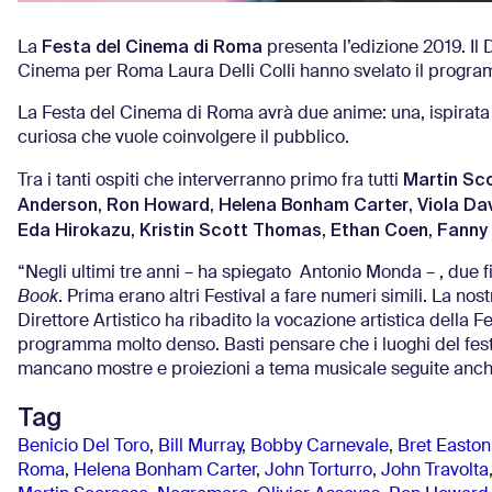
Festa del Cinema di Roma
La
presenta l’edizione 2019. Il
Cinema per Roma Laura Delli Colli hanno svelato il progra
La Festa del Cinema di Roma avrà due anime: una, ispirata 
curiosa che vuole coinvolgere il pubblico.
Martin Sc
Tra i tanti ospiti che interverranno primo fra tutti
Anderson
Ron Howard
Helena Bonham
Carter
Viola Da
,
,
,
Eda Hirokazu
Kristin Scott Thomas
Ethan Coen
Fanny
,
,
,
“Negli ultimi tre anni – ha spiegato Antonio Monda – , due fi
Book
. Prima erano altri Festival a fare numeri simili. La nos
Direttore Artistico ha ribadito la vocazione artistica della 
programma molto denso. Basti pensare che i luoghi del fest
mancano mostre e proiezioni a tema musicale seguite anche 
Tag
Benicio Del Toro
,
Bill Murray
,
Bobby Carnevale
,
Bret Easton 
Roma
,
Helena Bonham Carter
,
John Torturro
,
John Travolta