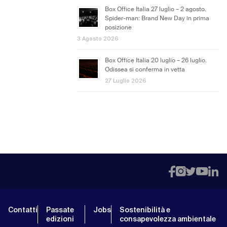
Box Office Italia 27 luglio – 2 agosto.
Spider-man: Brand New Day in prima
posizione
3 Agosto 2026
Box Office Italia 20 luglio – 26 luglio.
Odissea si conferma in vetta
27 Luglio 2026
Contatti
Passate
Jobs
Sostenibilità e
edizioni
consapevolezza ambientale