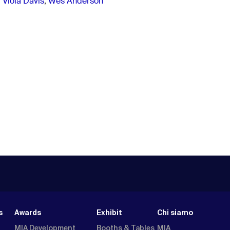
,
Viola Davis
,
Wes Anderson
s
Awards
Exhibit
Chi siamo
MIA Development
Booths & Tables
MIA