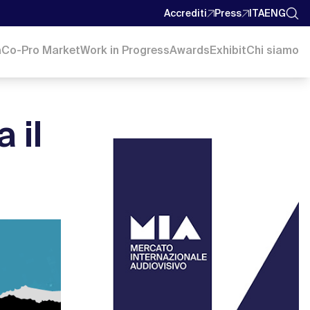
Accrediti
Press
ITA
ENG
a
Co-Pro Market
Work in Progress
Awards
Exhibit
Chi siamo
 il