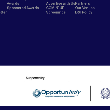
Awards
Advertise with Us
Partners
Sponsored Awards
COMIN’ UP
Our Venues
etter
Screenings
D&I Policy