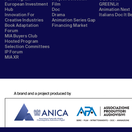
European Investment
Film
GREENLit
Hub
Doc
Animation Next
Innovation For
Drama
Italians Doc It B
Creative Industries
Animation Series Gap
Book Adaptation
Financing Market
Forum
MIA Buyers Club
Hosted Program
Selection Committees
IP Forum
MIA XR