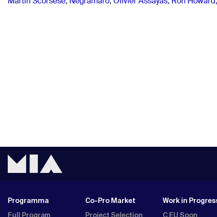
Martin Scorsese
,
Negramaro
,
Olivier Assayas
,
Ron Howard
Programma
Co-Pro Market
Work in Progres
Full Program
Project Selection
C EU Soon