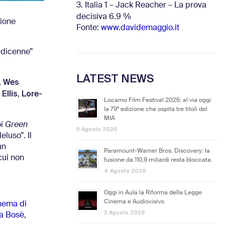
3. Italia 1 – Jack Reacher – La prova
decisiva 6.9
%
zione
Fonte:
www.davidemaggio.it
rdicenne”
LATEST NEWS
Wes
,
Ellis
Lore-
,
Locarno Film Festival 2026: al via oggi
la 79ª edizione che ospita tre titoli del
MIA
oi
Green
5 Agosto 2026
eluso”. Il
un
Paramount-Warner Bros. Discovery: la
cui non
fusione da 110,9 miliardi resta bloccata.
4 Agosto 2026
Oggi in Aula la Riforma della Legge
Cinema e Audiovisivo
inema di
3 Agosto 2026
a Bosè
,