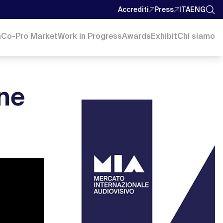
Accrediti
Press
ITA
ENG
a
Co-Pro Market
Work in Progress
Awards
Exhibit
Chi siamo
ne