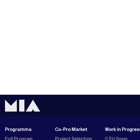
Programma
Co-Pro Market
Work in Progres
Full Program
Project Selection
C EU Soon