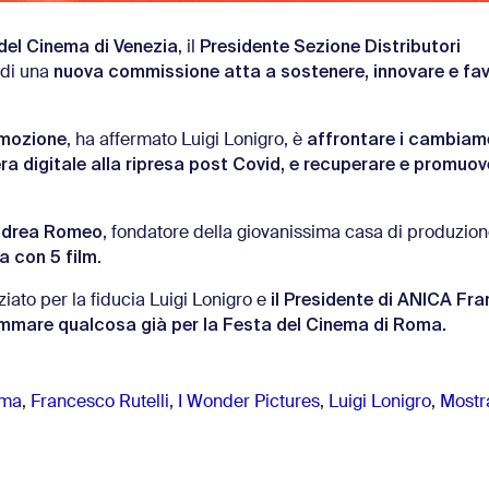
del Cinema di Venezia
Presidente Sezione Distributori
, il
nuova commissione atta a sostenere, innovare e favo
di una
omozione
affrontare i cambiame
, ha affermato Luigi Lonigro, è
’era digitale alla ripresa post Covid, e recuperare e promuov
drea Romeo
, fondatore della giovanissima casa di produzio
a con 5 film
.
il Presidente di ANICA Fr
ato per la fiducia Luigi Lonigro e
mare qualcosa già per la Festa del Cinema di Roma.
oma
,
Francesco Rutelli
,
I Wonder Pictures
,
Luigi Lonigro
,
Mostr