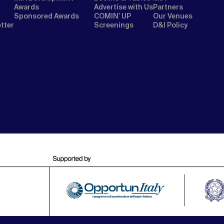
Awards
Advertise with Us
Partners
Sponsored Awards
COMIN’ UP
Our Venues
etter
Screenings
D&I Policy