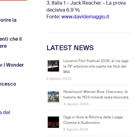
3. Italia 1 – Jack Reacher – La prova
decisiva 6.9
%
Fonte:
www.davidemaggio.it
rire la
nti che il
ere
LATEST NEWS
Locarno Film Festival 2026: al via oggi
I Wonder
ne
la 79ª edizione che ospita tre titoli del
MIA
5 Agosto 2026
ancesco
Paramount-Warner Bros. Discovery: la
fusione da 110,9 miliardi resta bloccata.
4 Agosto 2026
a del
Oggi in Aula la Riforma della Legge
Cinema e Audiovisivo
3 Agosto 2026