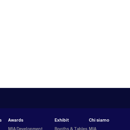
s
Awards
Exhibit
Chi siamo
MIA Development
Booths & Tables
MIA