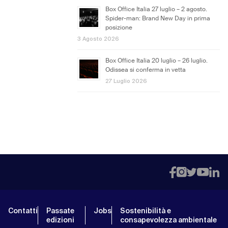
Box Office Italia 27 luglio – 2 agosto.
Spider-man: Brand New Day in prima
posizione
3 Agosto 2026
Box Office Italia 20 luglio – 26 luglio.
Odissea si conferma in vetta
27 Luglio 2026
Contatti
Passate
Jobs
Sostenibilità e
edizioni
consapevolezza ambientale