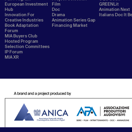
European Investment
Film
GREENLit
Hub
Doc
Animation Next
Innovation For
Drama
Italians Doc It B
Creative Industries
Animation Series Gap
Book Adaptation
Financing Market
Forum
MIA Buyers Club
Hosted Program
Selection Committees
IP Forum
MIA XR