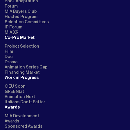
Book Adaptation
Forum
MIA Buyers Club
Hosted Program
Selection Committees
IP Forum
MIA XR
Co-Pro Market
Project Selection
Film
Doc
Drama
Animation Series Gap
Financing Market
Work in Progress
C EU Soon
GREENLit
Animation Next
Italians Doc It Better
Awards
MIA Development
Awards
Sponsored Awards