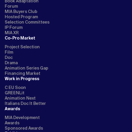
Book Adaptation
Forum
MIA Buyers Club
Hosted Program
Selection Committees
IP Forum
MIA XR
Co-Pro Market
Project Selection
Film
Doc
Drama
Animation Series Gap
Financing Market
Work in Progress
C EU Soon
GREENLit
Animation Next
Italians Doc It Better
Awards
MIA Development
Awards
Sponsored Awards