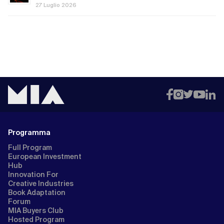
27 Luglio 2026
Programma
Full Program
European Investment
Hub
Innovation For
Creative Industries
Book Adaptation
Forum
MIA Buyers Club
Hosted Program