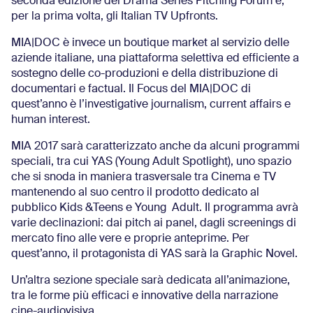
seconda edizione del Drama Series Pitching Forum e,
per la prima volta, gli Italian TV Upfronts.
MIA|DOC è invece un boutique market al servizio delle
aziende italiane, una piattaforma selettiva ed efficiente a
sostegno delle co-produzioni e della distribuzione di
documentari e factual. Il Focus del MIA|DOC di
quest’anno è l’investigative journalism, current affairs e
human interest.
MIA 2017 sarà caratterizzato anche da alcuni programmi
speciali, tra cui YAS (Young Adult Spotlight), uno spazio
che si snoda in maniera trasversale tra Cinema e TV
mantenendo al suo centro il prodotto dedicato al
pubblico Kids &Teens e Young Adult. Il programma avrà
varie declinazioni: dai pitch ai panel, dagli screenings di
mercato fino alle vere e proprie anteprime. Per
quest’anno, il protagonista di YAS sarà la Graphic Novel.
Un’altra sezione speciale sarà dedicata all’animazione,
tra le forme più efficaci e innovative della narrazione
cine-audiovisiva.