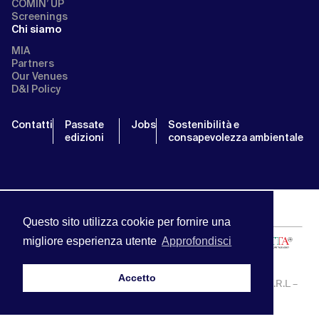
COMIN’ UP
Screenings
Chi siamo
MIA
Partners
Our Venues
D&I Policy
Contatti
Passate
Jobs
Sostenibilità e
edizioni
consapevolezza ambientale
Questo sito utilizza cookie per fornire una
migliore esperienza utente
Approfondisci
Accetto
MIA | Mercato Internazionale Audiovisivo | APA SERVICE S.R.L –
P.IVA:13238121001 | info@miamarket.it —
Privacy Policy