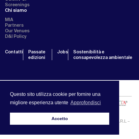
Screenings
Chi siamo
MIA
Partners
Our Venues
D&I Policy
Contatti
Passate
Jobs
Sostenibilità e
edizioni
consapevolezza ambientale
Questo sito utilizza cookie per fornire una
migliore esperienza utente
Approfondisci
Accetto
MIA | Mercato Internazionale Audiovisivo | APA SERVICE S.R.L –
P.IVA:13238121001 | info@miamarket.it —
Privacy Policy