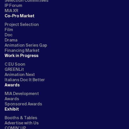
Selection Committees
IP Forum
MIA XR
Co-Pro Market
Project Selection
Film
Doc
Drama
Animation Series Gap
Financing Market
Work in Progress
C EU Soon
GREENLit
Animation Next
Italians Doc It Better
Awards
MIA Development
Awards
Sponsored Awards
Exhibit
Booths & Tables
Advertise with Us
COMIN’ UP