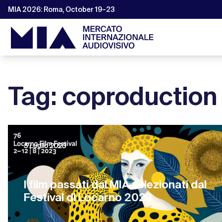
MIA 2026: Roma, October 19–23
Tag: coproduction
5 Luglio 2023
I film passati dal MIA selezionati dal
Festival di Locarno 2023