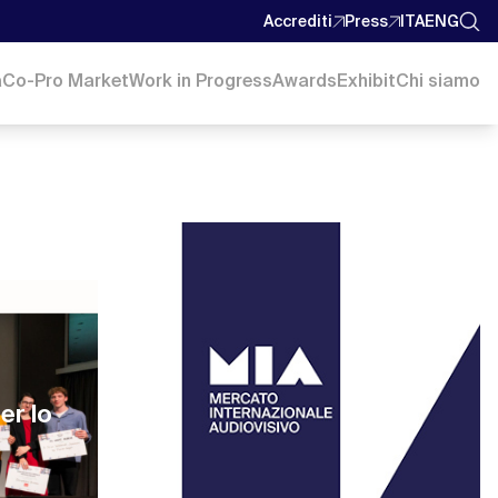
Accrediti
Press
ITA
ENG
a
Co-Pro Market
Work in Progress
Awards
Exhibit
Chi siamo
er lo