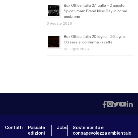
Box Office Italia 27 luglio – 2 agosto.
Spider-man: Brand New Day in prima
posizione
3 Agosto 2026
Box Office Italia 20 luglio – 26 luglio.
Odissea si conferma in vetta
27 Luglio 2026
Contatti
Passate
Jobs
Sostenibilità e
edizioni
consapevolezza ambientale