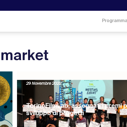
Programm
 market
29 Novembre 2022
TorinoFilmLab, assegnati i premi p
sviluppo di progetti