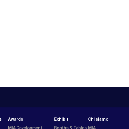
s
Awards
Exhibit
Chi siamo
MIA Development
Booths & Tables
MIA