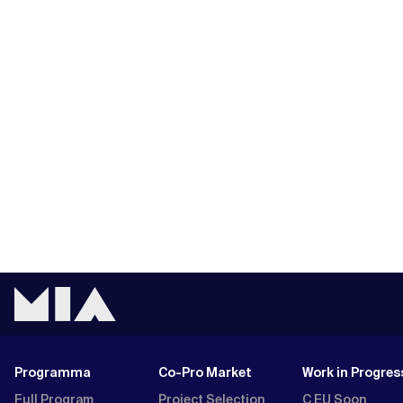
Programma
Co-Pro Market
Work in Progres
Full Program
Project Selection
C EU Soon