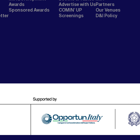
Awards
Advertise with Us
Partners
Sponsored Awards
COMIN’ UP
Our Venues
etter
Screenings
D&I Policy