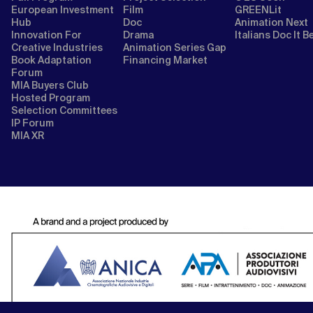
European Investment
Film
GREENLit
Hub
Doc
Animation Next
Innovation For
Drama
Italians Doc It B
Creative Industries
Animation Series Gap
Book Adaptation
Financing Market
Forum
MIA Buyers Club
Hosted Program
Selection Committees
IP Forum
MIA XR