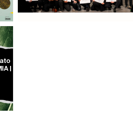
cato
IA |