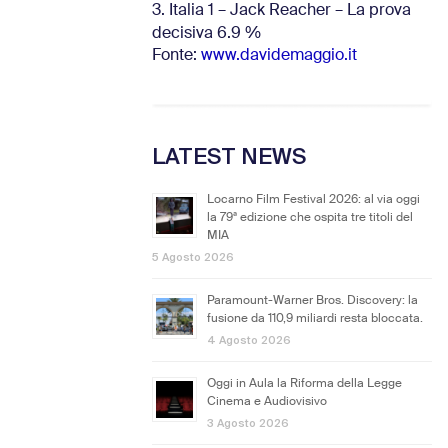
3. Italia 1 – Jack Reacher – La prova
decisiva 6.9
%
Fonte:
www.davidemaggio.it
LATEST NEWS
Locarno Film Festival 2026: al via oggi
la 79ª edizione che ospita tre titoli del
MIA
5 Agosto 2026
Paramount-Warner Bros. Discovery: la
fusione da 110,9 miliardi resta bloccata.
4 Agosto 2026
Oggi in Aula la Riforma della Legge
Cinema e Audiovisivo
3 Agosto 2026