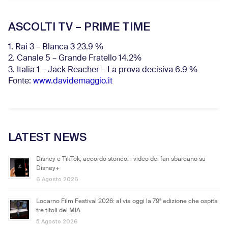
ASCOLTI TV – PRIME TIME
1. Rai 3 – Blanca 3 23.9 %
2. Canale 5 – Grande Fratello 14.2%
3. Italia 1 – Jack Reacher – La prova decisiva 6.9
%
Fonte:
www.davidemaggio.it
LATEST NEWS
Disney e TikTok, accordo storico: i video dei fan sbarcano su
Disney+
6 Agosto 2026
Locarno Film Festival 2026: al via oggi la 79ª edizione che ospita
tre titoli del MIA
5 Agosto 2026