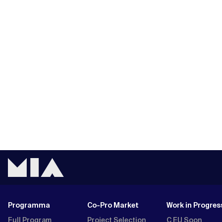
Programma
Co-Pro Market
Work in Progres
Full Program
Project Selection
C EU Soon