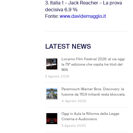
3. Italia 1 – Jack Reacher – La prova
decisiva 6.9
%
Fonte:
www.davidemaggio.it
LATEST NEWS
Locarno Film Festival 2026: al via oggi
la 79ª edizione che ospita tre titoli del
MIA
5 Agosto 2026
Paramount-Warner Bros. Discovery: la
fusione da 110,9 miliardi resta bloccata.
4 Agosto 2026
Oggi in Aula la Riforma della Legge
Cinema e Audiovisivo
3 Agosto 2026