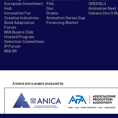
European Investment
Film
GREENLit
Hub
Doc
Animation Next
Innovation For
Drama
Italians Doc It B
Creative Industries
Animation Series Gap
Book Adaptation
Financing Market
Forum
MIA Buyers Club
Hosted Program
Selection Committees
IP Forum
MIA XR