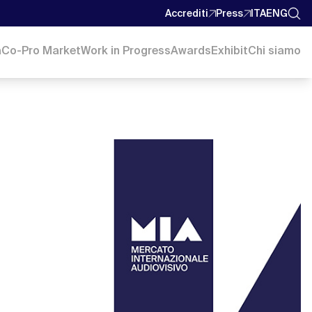
Accrediti
Press
ITA
ENG
a
Co-Pro Market
Work in Progress
Awards
Exhibit
Chi siamo