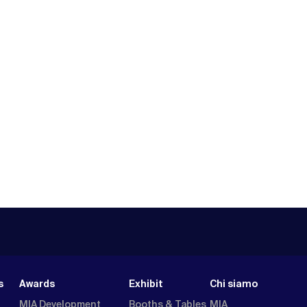
s
Awards
Exhibit
Chi siamo
MIA Development
Booths & Tables
MIA