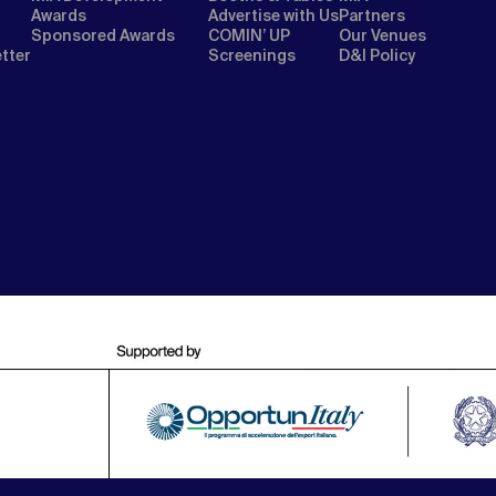
Awards
Advertise with Us
Partners
Sponsored Awards
COMIN’ UP
Our Venues
etter
Screenings
D&I Policy