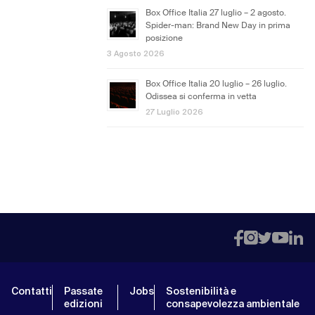
Box Office Italia 27 luglio – 2 agosto.
Spider-man: Brand New Day in prima
posizione
3 Agosto 2026
Box Office Italia 20 luglio – 26 luglio.
Odissea si conferma in vetta
27 Luglio 2026
Contatti
Passate
Jobs
Sostenibilità e
edizioni
consapevolezza ambientale