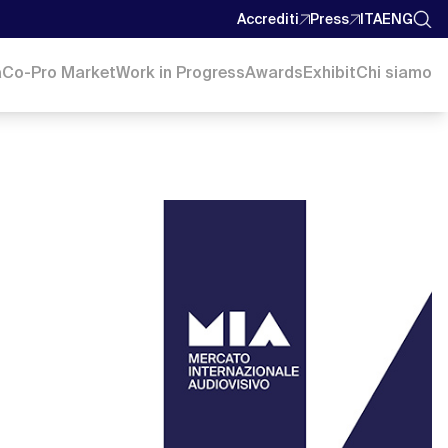
Accrediti
Press
ITA
ENG
a
Co-Pro Market
Work in Progress
Awards
Exhibit
Chi siamo