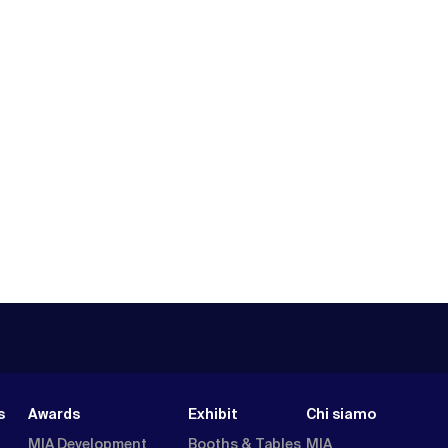
s
Awards
Exhibit
Chi siamo
MIA Development
Booths & Tables
MIA