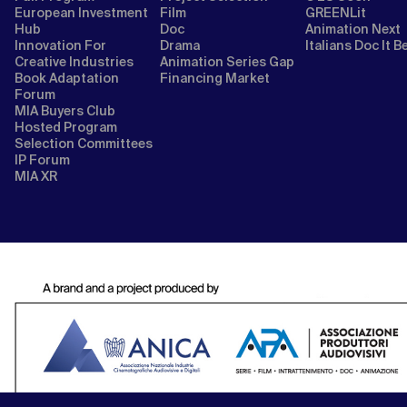
European Investment
Film
GREENLit
Hub
Doc
Animation Next
Innovation For
Drama
Italians Doc It B
Creative Industries
Animation Series Gap
Book Adaptation
Financing Market
Forum
MIA Buyers Club
Hosted Program
Selection Committees
IP Forum
MIA XR