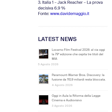
3. Italia 1 – Jack Reacher – La prova
decisiva 6.9
%
Fonte:
www.davidemaggio.it
LATEST NEWS
Locarno Film Festival 2026: al via oggi
la 79ª edizione che ospita tre titoli del
MIA
5 Agosto 2026
Paramount-Warner Bros. Discovery: la
fusione da 110,9 miliardi resta bloccata.
4 Agosto 2026
Oggi in Aula la Riforma della Legge
Cinema e Audiovisivo
3 Agosto 2026