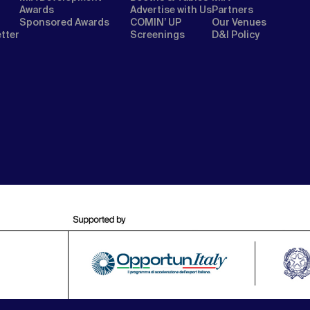
Awards
Advertise with Us
Partners
Sponsored Awards
COMIN’ UP
Our Venues
etter
Screenings
D&I Policy