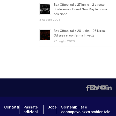
Box Office Italia 27 luglio – 2 agosto.
Spider-man: Brand New Day in prima
posizione
3 Agosto 2026
Box Office Italia 20 luglio – 26 luglio.
Odissea si conferma in vetta
27 Luglio 2026
Contatti
Passate
Jobs
Sostenibilità e
edizioni
consapevolezza ambientale