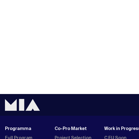
Programma
Co-Pro Market
Work in Progres
Full Program
Project Selection
C EU Soon