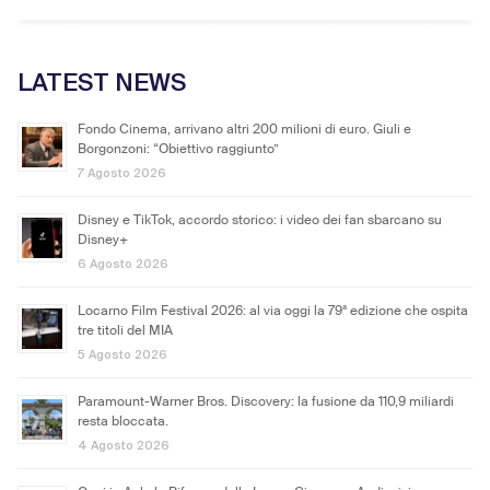
LATEST NEWS
Fondo Cinema, arrivano altri 200 milioni di euro. Giuli e
Borgonzoni: “Obiettivo raggiunto”
7 Agosto 2026
Disney e TikTok, accordo storico: i video dei fan sbarcano su
Disney+
6 Agosto 2026
Locarno Film Festival 2026: al via oggi la 79ª edizione che ospita
tre titoli del MIA
5 Agosto 2026
Paramount-Warner Bros. Discovery: la fusione da 110,9 miliardi
resta bloccata.
4 Agosto 2026