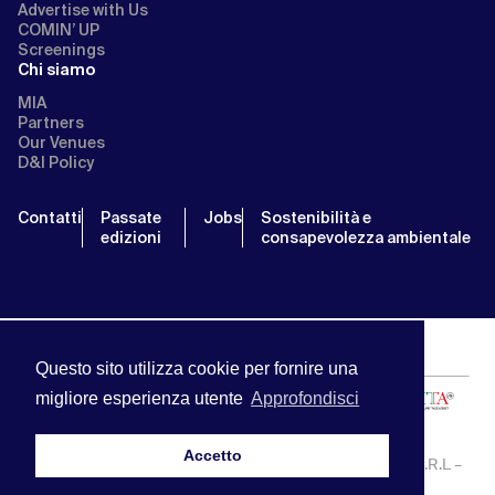
Advertise with Us
COMIN’ UP
Screenings
Chi siamo
MIA
Partners
Our Venues
D&I Policy
Contatti
Passate
Jobs
Sostenibilità e
edizioni
consapevolezza ambientale
Questo sito utilizza cookie per fornire una
migliore esperienza utente
Approfondisci
Accetto
MIA | Mercato Internazionale Audiovisivo | APA SERVICE S.R.L –
P.IVA:13238121001 | info@miamarket.it —
Privacy Policy