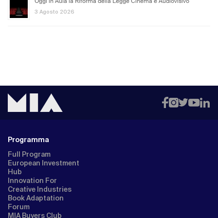
Oggi in Aula la Riforma della Legge Cinema e Audiovisivo
3 Agosto 2026
Programma
Full Program
European Investment
Hub
Innovation For
Creative Industries
Book Adaptation
Forum
MIA Buyers Club