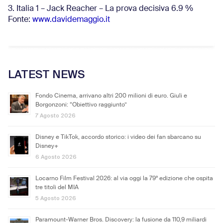
3. Italia 1 – Jack Reacher – La prova decisiva 6.9
%
Fonte:
www.davidemaggio.it
LATEST NEWS
Fondo Cinema, arrivano altri 200 milioni di euro. Giuli e
Borgonzoni: “Obiettivo raggiunto”
7 Agosto 2026
Disney e TikTok, accordo storico: i video dei fan sbarcano su
Disney+
6 Agosto 2026
Locarno Film Festival 2026: al via oggi la 79ª edizione che ospita
tre titoli del MIA
5 Agosto 2026
Paramount-Warner Bros. Discovery: la fusione da 110,9 miliardi