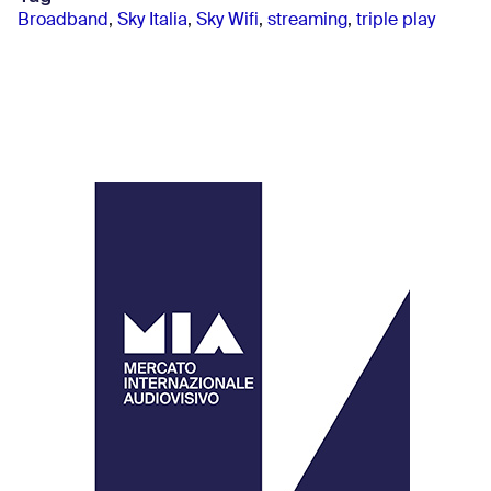
Broadband
,
Sky Italia
,
Sky Wifi
,
streaming
,
triple play