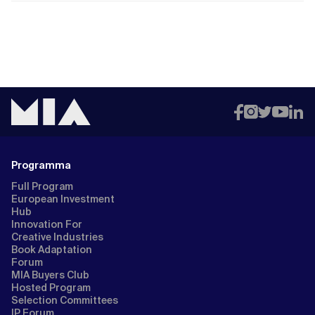
Programma
Full Program
European Investment
Hub
Innovation For
Creative Industries
Book Adaptation
Forum
MIA Buyers Club
Hosted Program
Selection Committees
IP Forum