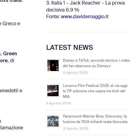
oss Italia
.
3. Italia 1 – Jack Reacher – La prova
decisiva 6.9
%
Fonte:
www.davidemaggio.it
e Greco e
LATEST NEWS
Green
a,
tore
, di
Disney e TikTok, accordo storico: i video
dei fan sbarcano su Disney+
6 Agosto 2026
Locarno Film Festival 2026: al via oggi
 Benedetti e
la 79ª edizione che ospita tre titoli del
MIA
5 Agosto 2026
Paramount-Warner Bros. Discovery: la
m
fusione da 110,9 miliardi resta bloccata.
oclamazione
4 Agosto 2026