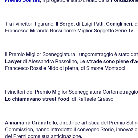
Premio Solinas
Fondazione
, il progetto è stato creato dalla
Il Borgo
Conigli neri
Tra i vincitori figurano:
, di Luigi Patti,
, 
Francesca Miranda Rossi come Miglior Soggetto Serie Tv.
Il Premio Miglior Sceneggiatura Lungometraggio è stato da
Lawyer
Le strade sono piene d’
di Alessandra Bassolino,
Francesco Rossi e Nido di pietra, di Simone Montacci.
I vincitori del Premio Miglior Sceneggiatura Cortometraggi
Lo chiamavano street food
, di Raffaele Grasso.
Annamaria Granatello
, direttrice artistica del Premio Soli
Commission, hanno introdotto il convegno Storie, innovazion
dei Premi come sua anticipazione.