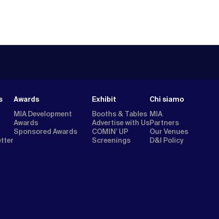
s
Awards
Exhibit
Chi siamo
MIA Development
Booths & Tables
MIA
Awards
Advertise with Us
Partners
Sponsored Awards
COMIN’ UP
Our Venues
etter
Screenings
D&I Policy