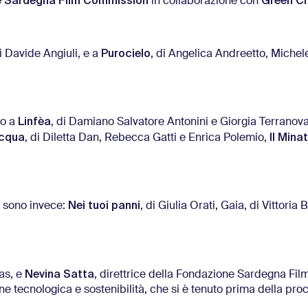
 Sardegna Film Commission
Green Cr
in collaborazione con
Purocielo
di Davide Angiuli, e a
, di Angelica Andreetto, Michel
Linfèa
to a
, di Damiano Salvatore Antonini e Giorgia Terranov
acqua
Il Mina
, di Diletta Dan, Rebecca Gatti e Enrica Polemio,
Nei tuoi panni
o sono invece:
, di Giulia Orati, Gaia, di Vittoria
Nevina Satta
nas, e
, direttrice della Fondazione Sardegna Fil
e tecnologica e sostenibilità, che si è tenuto prima della pr