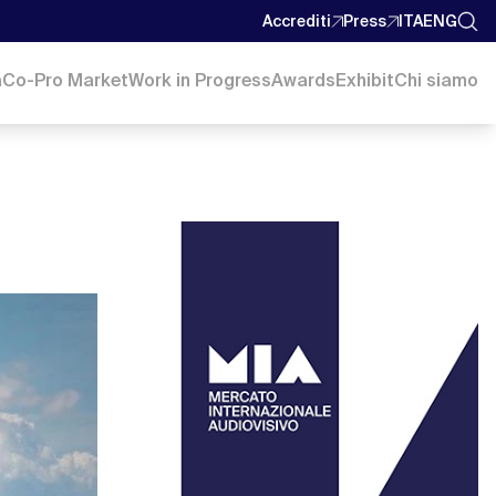
Accrediti
Press
ITA
ENG
a
Co-Pro Market
Work in Progress
Awards
Exhibit
Chi siamo