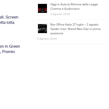
Oggi in Aula la Riforma della Legge
Cinema e Audiovisivo
3 Agosto 2026
ali. Screen
tta lotta
Box Office Italia 27 luglio – 2 agosto.
Spider-man: Brand New Day in prima
posizione
3 Agosto 2026
een in Green
), Premio