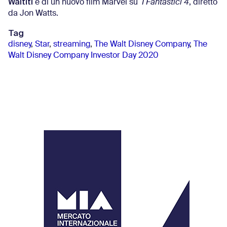
Waititi
e di un nuovo film Marvel su
I
Fantastici 4
, diretto
da Jon Watts.
Tag
disney
,
Star
,
streaming
,
The Walt Disney Company
,
The
Walt Disney Company Investor Day 2020