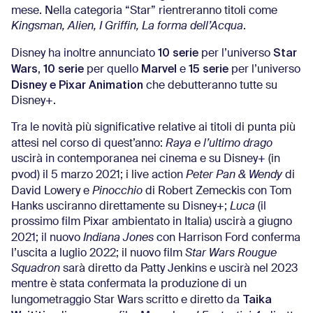
mese. Nella categoria “Star” rientreranno titoli come
Kingsman, Alien, I Griffin, La forma dell’Acqua
.
10 serie
Star
Disney ha inoltre annunciato
per l’universo
Wars
10 serie
Marvel
15 serie
,
per quello
e
per l’universo
Disney e Pixar Animation
che debutteranno tutte su
Disney+.
Tra le novità più significative relative ai titoli di punta più
attesi nel corso di quest’anno:
Raya e l’ultimo drago
uscirà in contemporanea nei cinema e su Disney+ (in
pvod) il 5 marzo 2021; i live action
Peter Pan & Wendy
di
David Lowery e
Pinocchio
di Robert Zemeckis con Tom
Hanks usciranno direttamente su Disney+;
Luca
(il
prossimo film Pixar ambientato in Italia) uscirà a giugno
2021; il nuovo
Indiana Jones
con Harrison Ford conferma
l’uscita a luglio 2022; il nuovo film
Star Wars Rougue
Squadron
sarà diretto da Patty Jenkins e uscirà nel 2023
mentre è stata confermata la produzione di un
Taika
lungometraggio Star Wars scritto e diretto da