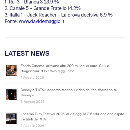
1. Rai 3 – Blanca 3 23.9 %
2. Canale 5 – Grande Fratello 14.2%
3. Italia 1 – Jack Reacher – La prova decisiva 6.9
%
Fonte:
www.davidemaggio.it
LATEST NEWS
Fondo Cinema, arrivano altri 200 milioni di euro. Giuli e
Borgonzoni: “Obiettivo raggiunto”
7 Agosto 2026
Disney e TikTok, accordo storico: i video dei fan sbarcano su
Disney+
6 Agosto 2026
Locarno Film Festival 2026: al via oggi la 79ª edizione che ospita
tre titoli del MIA
5 Agosto 2026