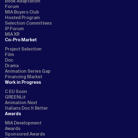
Book Adaptation
Forum
MIA Buyers Club
Hosted Program
Selection Committees
IP Forum
MIA XR
Co-Pro Market
Project Selection
Film
Doc
Drama
Animation Series Gap
Financing Market
Work in Progress
C EU Soon
GREENLit
Animation Next
Italians Doc It Better
Awards
MIA Development
Awards
Sponsored Awards