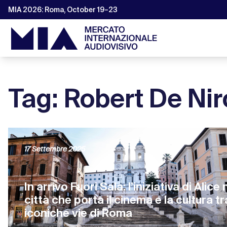
MIA 2026: Roma, October 19–23
Tag: Robert De Nir
17 Settembre 2025
In arrivo Fuori Sala: l’iniziativa di Alice 
città che porta il cinema e la cultura tr
iconiche vie di Roma