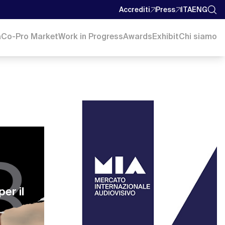
Accrediti
Press
ITA
ENG
a
Co-Pro Market
Work in Progress
Awards
Exhibit
Chi siamo
er il