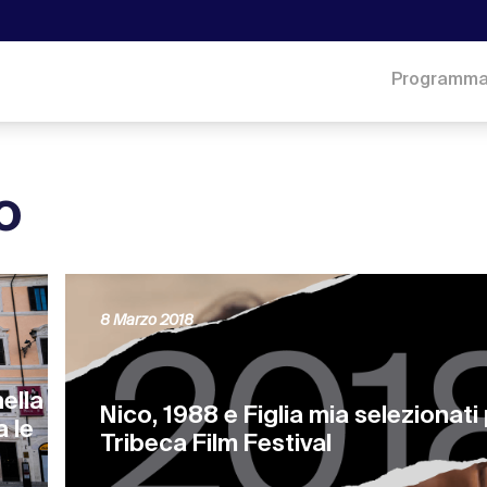
Programm
o
8 Marzo 2018
nella
Nico, 1988 e Figlia mia selezionati p
a le
Tribeca Film Festival