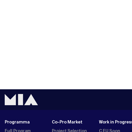
Programma
Co-Pro Market
Work in Progres
Full Program
Project Selection
C EU Soon