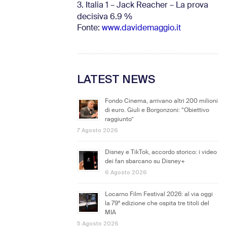
3. Italia 1 – Jack Reacher – La prova
decisiva 6.9
%
Fonte:
www.davidemaggio.it
LATEST NEWS
Fondo Cinema, arrivano altri 200 milioni
di euro. Giuli e Borgonzoni: “Obiettivo
raggiunto”
7 Agosto 2026
Disney e TikTok, accordo storico: i video
dei fan sbarcano su Disney+
6 Agosto 2026
Locarno Film Festival 2026: al via oggi
la 79ª edizione che ospita tre titoli del
MIA
5 Agosto 2026