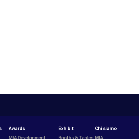
s
Awards
Exhibit
Chi siamo
MIA Development
Booths & Tables
MIA