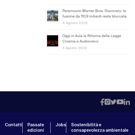
Paramount-Warner Bros. Discovery: la
fusione da 110,9 miliardi resta bloccata.
4 Agosto 2026
Oggi in Aula la Riforma della Legge
Cinema e Audiovisivo
3 Agosto 2026
Contatti
Passate
Jobs
Sostenibilità e
edizioni
consapevolezza ambientale