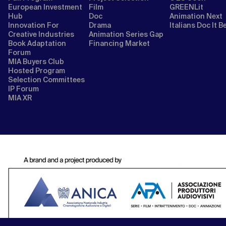
European Investment
Film
GREENLit
Hub
Doc
Animation Next
Innovation For
Drama
Italians Doc It B
Creative Industries
Animation Series Gap
Book Adaptation
Financing Market
Forum
MIA Buyers Club
Hosted Program
Selection Committees
IP Forum
MIA XR