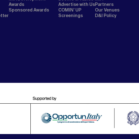
Awards
Advertise with Us
Partners
Sponsored Awards
COMIN’ UP
Our Venues
etter
Screenings
D&I Policy