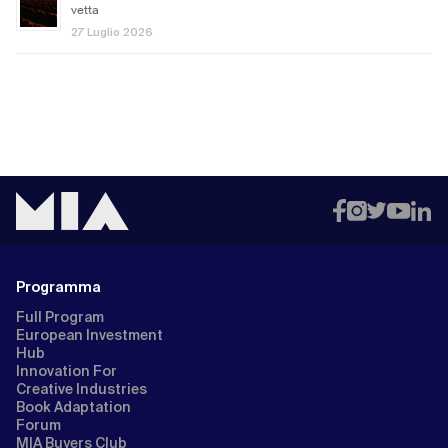
vetta
27 Luglio 2026
Programma
Full Program
European Investment
Hub
Innovation For
Creative Industries
Book Adaptation
Forum
MIA Buyers Club