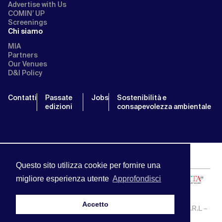
Advertise with Us
COMIN’ UP
Screenings
Chi siamo
MIA
Partners
Our Venues
D&I Policy
Contatti
Passate
Jobs
Sostenibilità e
edizioni
consapevolezza ambientale
Questo sito utilizza cookie per fornire una
migliore esperienza utente
Approfondisci
Accetto
MIA | Mercato Internazionale Audiovisivo | APA SERVICE S.R.L –
P.IVA:13238121001 | info@miamarket.it —
Privacy Policy