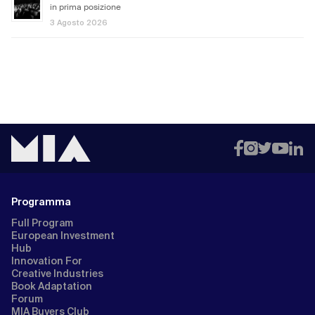
in prima posizione
3 Agosto 2026
Programma
Full Program
European Investment
Hub
Innovation For
Creative Industries
Book Adaptation
Forum
MIA Buyers Club