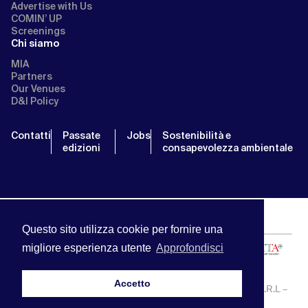
Advertise with Us
COMIN’ UP
Screenings
Chi siamo
MIA
Partners
Our Venues
D&I Policy
Contatti
Passate
Jobs
Sostenibilità e
edizioni
consapevolezza ambientale
Questo sito utilizza cookie per fornire una
migliore esperienza utente
Approfondisci
Accetto
MIA | Mercato Internazionale Audiovisivo | APA SERVICE S.R.L –
P.IVA:13238121001 | info@miamarket.it —
Privacy Policy