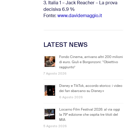
3. Italia 1 – Jack Reacher – La prova
decisiva 6.9
%
Fonte:
www.davidemaggio.it
LATEST NEWS
Fondo Cinema, arrivano altri 200 milioni
di euro. Giuli e Borgonzoni: “Obiettivo
raggiunto”
7 Agosto 2026
Disney e TikTok, accordo storico: i video
dei fan sbarcano su Disney+
6 Agosto 2026
Locarno Film Festival 2026: al via oggi
la 79ª edizione che ospita tre titoli del
MIA
5 Agosto 2026