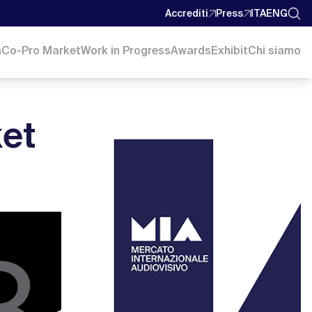
Accrediti
Press
ITA
ENG
a
Co-Pro Market
Work in Progress
Awards
Exhibit
Chi siamo
et