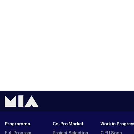
Programma
Co-Pro Market
Work in Progres
Full Program
Project Selection
C EU Soon