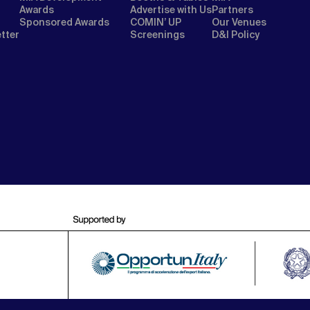
Awards
Advertise with Us
Partners
Sponsored Awards
COMIN’ UP
Our Venues
etter
Screenings
D&I Policy