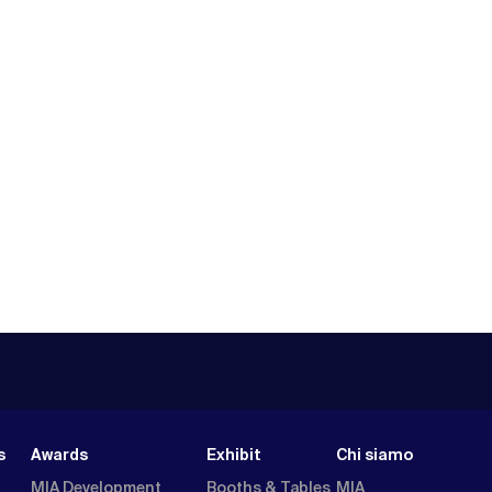
s
Awards
Exhibit
Chi siamo
MIA Development
Booths & Tables
MIA