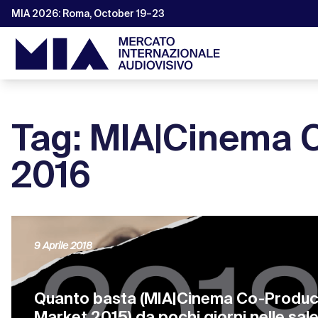
MIA 2026: Roma, October 19–23
Tag: MIA|Cinema 
2016
9 Aprile 2018
Quanto basta (MIA|Cinema Co-Produc
Market 2015) da pochi giorni nelle sale