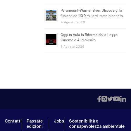
Paramount-Warner Bros. Discovery: la
fusione da 110,9 miliardi resta bloccata.
4 Agosto 2026
Oggi in Aula la Riforma della Legge
Cinema e Audiovisivo
3 Agosto 2026
Contatti
Passate
Jobs
Sostenibilità e
edizioni
consapevolezza ambientale