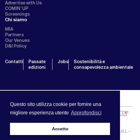
Advertise with Us
COMIN’ UP
Screenings
Chi siamo
MIA
Partners
Our Venues
D&I Policy
Contatti
Passate
Jobs
Sostenibilità e
edizioni
consapevolezza ambientale
Questo sito utilizza cookie per fornire una
migliore esperienza utente
Approfondisci
Accetto
MIA | Mercato Internazionale Audiovisivo | APA SERVICE S.R.L –
P.IVA:13238121001 | info@miamarket.it —
Privacy Policy