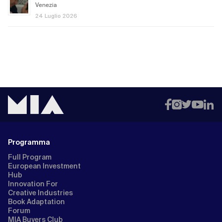
Venezia
24 Luglio 2026
Programma
Full Program
European Investment
Hub
Innovation For
Creative Industries
Book Adaptation
Forum
MIA Buyers Club